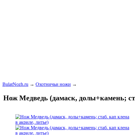
BulatNozh.ru
→
Охотничьи ножи
→
Нож Медведь (дамаск, долы+камень; ста