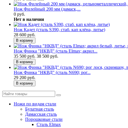
Нож Филейный 200 мм (дамаск,...
0 руб.
Нет в наличии
Нож Кадет (сталь S390, стаб. кап клёна, литье)
28 600 руб.
В корзину
Нож Финка "НКВД" (сталь Elmax; акрил...
35 500 руб.
38 500 руб.
В корзину
Нож Финка "НКВД" (сталь N690; рог...
29 200 руб.
В корзину
Ножи по видам стали
Булатная сталь
Дамасская сталь
Порошковые стали
Сталь Elmax