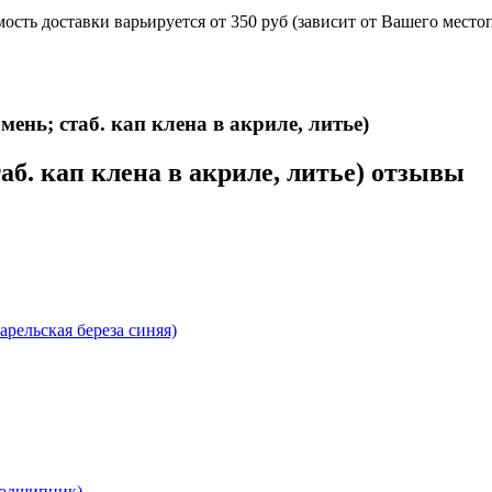
ость доставки варьируется от 350 руб (зависит от Вашего место
 укомплектован ножнами из натуральной кожи и сертифика
нь; стаб. кап клена в акриле, литье)
б. кап клена в акриле, литье) отзывы