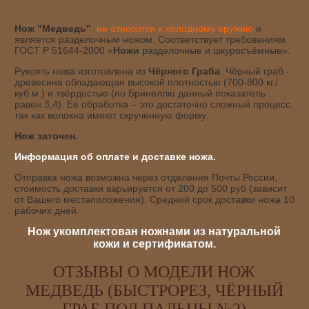
Нож "Медведь"
не относится к холодному оружию
и
является разделочным ножом. Соответствует требованиям
ГОСТ Р 51644-2000 «
Ножи
разделочные и шкуросъёмные».
Рукоять ножа изготовлена из
Чёрного Граба
. Чёрный граб -
древесина обладающая высокой плотностью (700-800 кг./
куб.м.) и твёрдостью (по Бринеллю данный показатель
равен 3,4). Её обработка – это достаточно сложный процесс,
так как волокна имеют скрученную форму.
Нож заточен.
Информация об оплате и доставке ножа.
Отправка ножа возможна через отделения Почты России,
стоимость доставки варьируется от 200 до 500 руб (зависит
от Вашего местаположения). Средний срок доставки ножа 10
рабочих дней.
Нож укомплектован ножнами из натуральной
кожи и сертификатом.
ОТЗЫВЫ О МОДЕЛИ НОЖ
МЕДВЕДЬ (БЫСТРОРЕЗ, ЧЁРНЫЙ
ГРАБ ПОД ПАЛЬЦЫ №2)