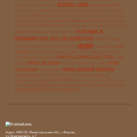
купить нож
купить нож s390
жбанов ножи
заказать нож
купить нож в подарок охотнику
купить нож в подарок
купить нож
купить нож из s390
купить
для охоты
купить нож из булатной стали
купить нож из дамасской стали
нож из дамаска
купить ножи
купить охотничий нож
купить складной нож
купить финку в подарок
нож в
нож
кухонные ножи
мастерская жбанова
подарок
нож для vip клиентов
нож для охоты
ножи
ножи
нож для снятия шкуры
ножи s390
нож на кухню
ворсма
ножи дамаск
ножи из s390 купить
ножи из булатной
ножи из дамасской стали
стали
ножи из дамаска
ножи
ножи на заказ
ножи
купить
ножи наложенным платежём
ножи ручной работы
охотничьи
ножи продажа
охотничьи ножи
подарочные ножи из
подарочные ножи
дамасской стали
складники жбанов
складной нож из s390
сталь
сталь s390 ножи
эксклюзивные ножи из дамасской стали
n690
эксклюзивные ножи ручной работы
Адрес: 606120, Нижегородская обл., г.Ворсма,
ул.Луначарского, д.7