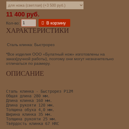
11 400 руб.
В корзину
Кол-во:
ХАРАКТЕРИСТИКИ
Сталь клинка:
Быстрорез
*Все изделия ООО «Булатный нож» изготовлены на
заказ(ручной работы), поэтому они могут незначительно
отличаться по размеру.
ОПИСАНИЕ
Сталь клинка - Быстрорез Р12М
Общая длина 280 мм.
Длина клинка 160 мм.
Длина рукояти 120 мм.
Толщина обуха 4,0 мм.
Ширина клинка 35 мм.
Толщина рукояти 25 мм.
Твёрдость клинка 67 HRC