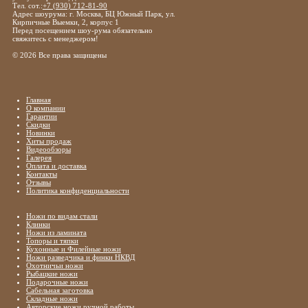
Тел. сот.:
+7 (930) 712-81-90
Адрес шоурума: г. Москва, БЦ Южный Парк, ул.
Кирпичные Выемки, 2, корпус 1
Перед посещением шоу-рума обязательно
свяжитесь с менеджером!
© 2026 Все права защищены
Главная
О компании
Гарантии
Скидки
Новинки
Хиты продаж
Видеообзоры
Галерея
Оплата и доставка
Контакты
Отзывы
Политика конфиденциальности
Ножи по видам стали
Клинки
Ножи из ламината
Топоры и тяпки
Кухонные и Филейные ножи
Ножи разведчика и финки НКВД
Охотничьи ножи
Рыбацкие ножи
Подарочные ножи
Сабельная заготовка
Складные ножи
Авторские ножи ручной работы