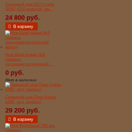
Складной нож 012 (сталь
S390, G10 красная, на...
24 800 руб.
В корзину
Нож Шеф-повар №3
(дамаск,
цельнометаллический;...
0 руб.
Нет в наличии
Складной нож Пчак (сталь
s390, дол, карбон)
29 200 руб.
В корзину