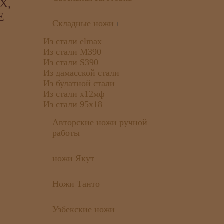
X,
Е
Складные ножи
+
Из стали elmax
Из стали М390
Из стали S390
Из дамасской стали
Из булатной стали
Из стали х12мф
Из стали 95х18
Авторские ножи ручной
работы
ножи Якут
Ножи Танто
Узбекские ножи