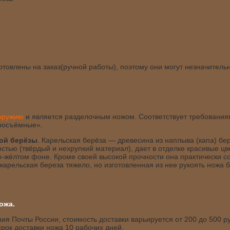
товлены на заказ(ручной работы), поэтому они могут незначитель
 оружию
и является разделочным ножом. Соответствует требовани
росъёмные».
ой берёзы
. Карельская берёза — древесина из наплыва (капа) бе
стью (твёрдый и нехрупкий материал), дает в отделке красивые ц
-жёлтом фоне. Кроме своей высокой прочности она практически с
карельская береза тяжело, но изготовленная из нее рукоять ножа 
ожа.
я Почты России, стоимость доставки варьируется от 200 до 500 ру
рок доставки ножа 10 рабочих дней.