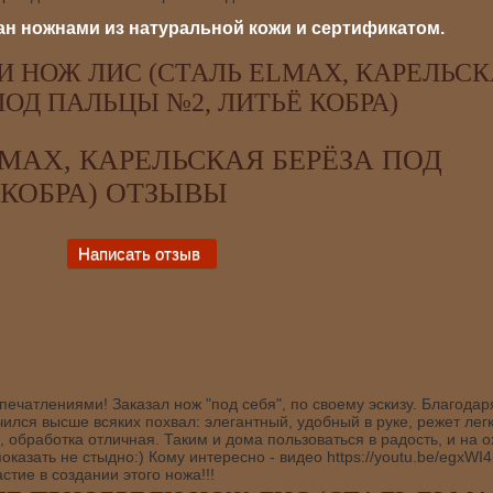
н ножнами из натуральной кожи и сертификатом.
 НОЖ ЛИС (СТАЛЬ ELMAX, КАРЕЛЬС
ПОД ПАЛЬЦЫ №2, ЛИТЬЁ КОБРА)
MAX, КАРЕЛЬСКАЯ БЕРЁЗА ПОД
 КОБРА) ОТЗЫВЫ
печатлениями! Заказал нож "под себя", по своему эскизу. Благодар
лся высше всяких похвал: элегантный, удобный в руке, режет легк
 обработка отличная. Таким и дома пользоваться в радость, и на о
оказать не стыдно:) Кому интересно - видео https://youtu.be/egxWI
стие в создании этого ножа!!!