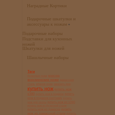
Наградные Кортики
Подарочные шкатулки и
аксессуары к ножам
+
Подарочные наборы
Подставки для кухонных
ножей
Шкатулки для ножей
Шашлычные наборы
Теги
ворсма
булатные ножи
ворсменские ножи
дамасская
сталь
жбанов ножи
заказать нож
купить нож
купить нож
s390
купить
купить нож в подарок
нож в подарок охотнику
купить
купить нож из s390
нож для охоты
купить нож из булатной стали
купить
купить нож из дамаска
нож из дамасской стали
купить