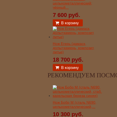
цельнометаллический;
чёрный...
7 600 руб.
В корзину
Нож Егерь (дамаск,
долы+камень, композит,
литье)
18 700 руб.
В корзину
РЕКОМЕНДУЕМ ПОСМ
Нож Бобр М (сталь N690,
цельнометаллический,...
10 300 руб.