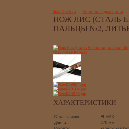
BulatNozh.ru
→
Ножи по видам стали
→
НОЖ ЛИС (СТАЛЬ 
ПАЛЬЦЫ №2, ЛИТЬЁ
ХАРАКТЕРИСТИКИ
Сталь клинка:
ELMAX
Длина:
270 мм
Рукоять:
карельская бе