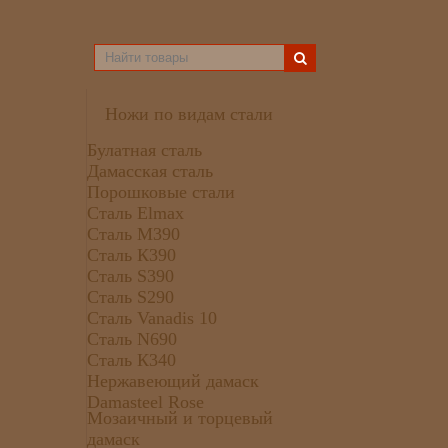
Ножи по видам стали
Булатная сталь
Дамасская сталь
Порошковые стали
Сталь Elmax
Сталь М390
Сталь К390
Сталь S390
Сталь S290
Сталь Vanadis 10
Сталь N690
Сталь К340
Нержавеющий дамаск
Damasteel Rose
Мозаичный и торцевый
дамаск