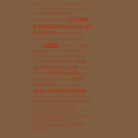
ножи
купить охотничий нож
купить складной нож
купить финку в
кухонные ножи
подарок
нож
нож
мастерская жбанова
в подарок
нож для vip
клиентов
нож для охоты
нож для снятия шкуры
нож на
ножи
ножи
ножи s390
кухню
ворсма
ножи дамаск
ножи из
s390 купить
ножи из булатной
ножи
стали
ножи из дамаска
из дамасской стали
ножи
ножи на заказ
купить
ножи
ножи
наложенным платежём
охотничьи
ножи продажа
ножи ручной работы
охотничьи ножи
подарочные ножи
подарочные ножи из дамасской
стали
складники жбанов
складной нож из s390
сталь n690
сталь s390 ножи
эксклюзивные
ножи из дамасской стали
эксклюзивные ножи ручной
работы