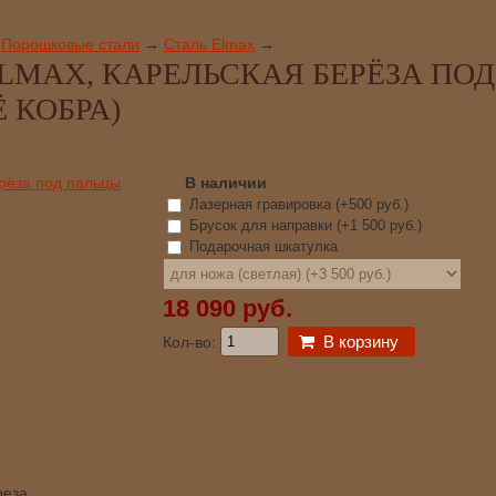
Порошковые стали
→
Сталь Elmax
→
ELMAX, КАРЕЛЬСКАЯ БЕРЁЗА ПОД
 КОБРА)
В наличии
Лазерная гравировка (+
500 руб.
)
Брусок для направки (+
1 500 руб.
)
Подарочная шкатулка
18 090 руб.
В корзину
Кол-во:
реза