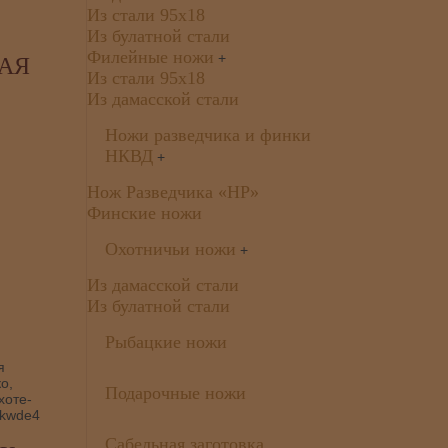
Из стали 95х18
Из булатной стали
Филейные ножи
+
КАЯ
Из стали 95х18
Из дамасской стали
Ножи разведчика и финки
НКВД
+
Нож Разведчика «НР»
Финские ножи
Охотничьи ножи
+
Из дамасской стали
Из булатной стали
Рыбацкие ножи
я
о,
Подарочные ножи
хоте-
4kwde4
Сабельная заготовка