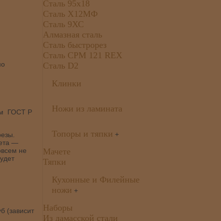
Сталь 95х18
Сталь Х12МФ
Сталь 9ХС
Алмазная сталь
Сталь быстрорез
Сталь CPM 121 REX
но
Сталь D2
Клинки
Ножи из ламината
ям ГОСТ Р
Топоры и тяпки
+
резы.
вета —
овсем не
Мачете
будет
Тяпки
Кухонные и Филейные
ножи
+
Наборы
б (зависит
Из дамасской стали