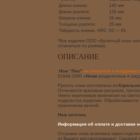
Длина клинка:
145 мм
Длина рукояти:
125 мм
Ширина клинка:
26 мм
Толщина рукояти:
25 мм
Твёрдость клинка, HRC:
62 — 65
*Все изделия ООО «Булатный нож» изго
отличаться по размеру.
ОПИСАНИЕ
Нож "Лис"
не относится к холодному
51644-2000 «
Ножи
разделочные и шку
Рукоять ножа изготовлена из
Карельск
Отличается красивым рисунком, прочно
тёмно-коричневые включения на светло
подвластна коррозии. Обрабатывается 
практически вечной.
Нож заточен.
Информация об оплате и доставке н
Отправка ножа возможна через отделени
от Вашего местаположения). Средний с