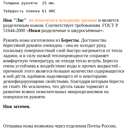
Толщина рукояти  25 мм.
Твёрдость клинка 61 HRC
Нож "Лис"
не относится к холодному оружию
и является
разделочным ножом. Соответствует требованиям ГОСТ Р
51644-2000 «
Ножи
разделочные и шкуросъёмные».
Рукоять ножа изготовлена из
Бересты
. Достоинства
берестяной рукояти очевидны - она не холодит руку,
поскольку поверхностный слой быстро нагревается от тепла
ладони, и в силу низкой теплопроводности сохраняет
комфортную температуру, не отводя тепло вглубь. Береста
очень устойчива к воздействию воды и прочих жидкостей -
причиной этого является большое количество содержащегося
в ней дёгтя, вдобавок наделяющего её и некоторыми
дезинфицирующими свойствами, благодаря которым береста
не гниёт. Не исключено, что дёготь также тормозит и
развитие всяких нежелательных микроорганизмов на
поверхности рукояти.
Нож заточен.
Информация об оплате и доставке ножа.
Отправка ножа возможна через отделения Почты России,