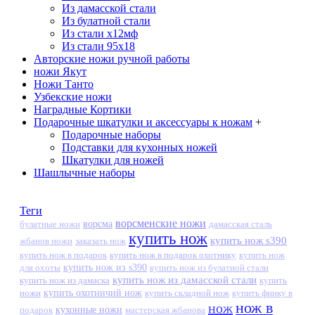
Из дамасской стали
Из булатной стали
Из стали х12мф
Из стали 95х18
Авторские ножи ручной работы
ножи Якут
Ножи Танто
Узбекские ножи
Наградные Кортики
Подарочные шкатулки и аксессуары к ножам
+
Подарочные наборы
Подставки для кухонных ножей
Шкатулки для ножей
Шашлычные наборы
Теги
ворсменские ножи
ворсма
дамасская сталь
булатные ножи
купить нож
купить нож s390
жбанов ножи
заказать нож
купить нож в подарок
купить нож в подарок охотнику
купить нож
купить нож из s390
для охоты
купить нож из булатной стали
купить нож из дамасской стали
купить нож из дамаска
купить
ножи
купить охотничий нож
купить складной нож
купить финку в
нож в
нож
кухонные ножи
подарок
мастерская жбанова