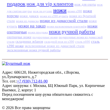
подарок
нож для vip клиентов
нож для охоты
нож
ножи
ножи
для снятия шкуры
нож на кухню
ножи s390
ворсма
ножи дамаск
ножи из s390 купить
ножи из булатной
ножи из дамасской стали
стали
ножи из дамаска
ножи
ножи на заказ
ножи
купить
ножи наложенным платежём
ножи ручной работы
охотничьи
ножи продажа
охотничьи ножи
подарочные ножи
подарочные ножи из дамасской
сталь
стали
складники жбанов
складной нож из s390
сталь n690
s390 ножи
эксклюзивные ножи из дамасской стали
эксклюзивные ножи ручной работы
Адрес: 606120, Нижегородская обл., г.Ворсма,
ул.Луначарского, д.7
Тел. сот.:
+7 (930) 712-81-90
Адрес шоурума: г. Москва, БЦ Южный Парк, ул. Кирпичные
Выемки, 2, корпус 1
Перед посещением шоу-рума обязательно свяжитесь с
менеджером!
© 2026 Все права защищены