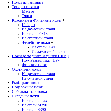
Ножи из ламината
Топоры и тяпки
+
Мачете
Тяпки
Кухонные и Филейные ножи
+
Наборы
Из дамасской стали
Из стали 95х18
Из булатной стали
Филейные ножи
+
Из стали 95х18
Из дамасской стали
Ножи разведчика и финки НКВД
+
Нож Разведчика «НР»
Финские ножи
Охотничьи ножи
+
Из дамасской стали
Из булатной стали
Рыбацкие ножи
Подарочные ножи
Сабельная заготовка
Складные ножи
+
Из стали elmax
Из стали М390
Из стали S390