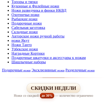
Топоры и тяпки
Кухонные и Филейные ножи
Ножи разведчика и финки НКВД
Охотничьи ножи
Рыбацкие ножи
Подарочные ножи
Сабельная заготовка
Складные ножи
Авторские ножи ручной работы
ножи Якут
Ножи Танто
Узбекские ножи
Наградные Кортики
Подарочные шкатулки и аксессуары к ножам
Шашлычные наборы
Подарочные
Эксклюзивные
Разделочные
ножи
ножи
ножи
СКИДКИ НЕДЕЛИ
Ножи со скидкой
до 30%
— количество ограничено