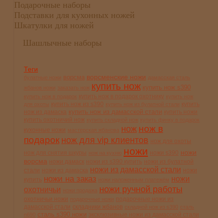
Подарочные наборы
Подставки для кухонных ножей
Шкатулки для ножей
Шашлычные наборы
Теги
ворсменские ножи
ворсма
булатные ножи
дамасская сталь
купить нож
купить нож s390
жбанов ножи
заказать нож
купить нож в подарок охотнику
купить нож в подарок
купить нож
купить нож из s390
купить
для охоты
купить нож из булатной стали
купить нож из дамасской стали
нож из дамаска
купить ножи
купить охотничий нож
купить складной нож
купить финку в подарок
нож в
нож
кухонные ножи
мастерская жбанова
подарок
нож для vip клиентов
нож для охоты
ножи
ножи
нож для снятия шкуры
ножи s390
нож на кухню
ворсма
ножи дамаск
ножи из s390 купить
ножи из булатной
ножи из дамасской стали
стали
ножи из дамаска
ножи
ножи на заказ
ножи
купить
ножи наложенным платежём
ножи ручной работы
охотничьи
ножи продажа
охотничьи ножи
подарочные ножи из
подарочные ножи
дамасской стали
складники жбанов
складной нож из s390
сталь
сталь s390 ножи
эксклюзивные ножи из дамасской стали
n690