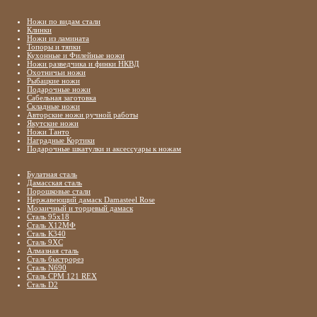
Ножи по видам стали
Клинки
Ножи из ламината
Топоры и тяпки
Кухонные и Филейные ножи
Ножи разведчика и финки НКВД
Охотничьи ножи
Рыбацкие ножи
Подарочные ножи
Сабельная заготовка
Складные ножи
Авторские ножи ручной работы
Якутские ножи
Ножи Танто
Наградные Кортики
Подарочные шкатулки и аксессуары к ножам
Булатная сталь
Дамасская сталь
Порошковые стали
Нержавеющий дамаск Damasteel Rose
Мозаичный и торцевый дамаск
Сталь 95х18
Сталь Х12МФ
Сталь К340
Сталь 9ХС
Алмазная сталь
Сталь быстрорез
Сталь N690
Сталь CPM 121 REX
Сталь D2