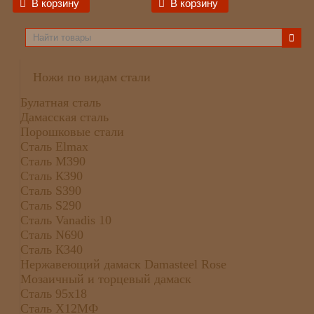
В корзину
В корзину
Ножи по видам стали
Булатная сталь
Дамасская сталь
Порошковые стали
Сталь Elmax
Сталь М390
Сталь К390
Сталь S390
Сталь S290
Сталь Vanadis 10
Сталь N690
Сталь К340
Нержавеющий дамаск Damasteel Rose
Мозаичный и торцевый дамаск
Сталь 95х18
Сталь Х12МФ