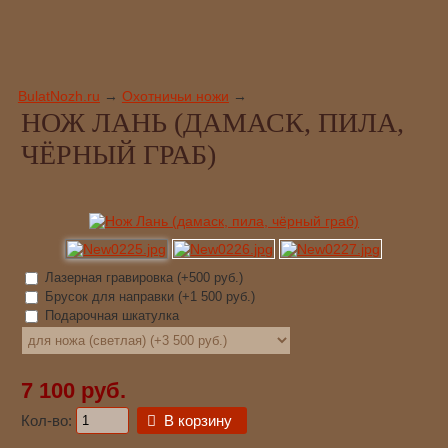
BulatNozh.ru
→
Охотничьи ножи
→
НОЖ ЛАНЬ (ДАМАСК, ПИЛА,
ЧЁРНЫЙ ГРАБ)
Лазерная гравировка (+
500 руб.
)
Брусок для направки (+
1 500 руб.
)
Подарочная шкатулка
7 100 руб.
Кол-во:
В корзину