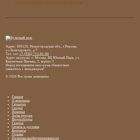
эксклюзивные ножи ручной работы
Адрес: 606120, Нижегородская обл., г.Ворсма,
ул.Луначарского, д.7
Тел. сот.:
+7 (930) 712-81-90
Адрес шоурума: г. Москва, БЦ Южный Парк, ул.
Кирпичные Выемки, 2, корпус 1
Перед посещением шоу-рума обязательно
свяжитесь с менеджером!
© 2026 Все права защищены
Главная
О компании
Гарантии
Скидки
Новинки
Хиты продаж
Видеообзоры
Галерея
Оплата и доставка
Контакты
Отзывы
Политика конфиденциальности