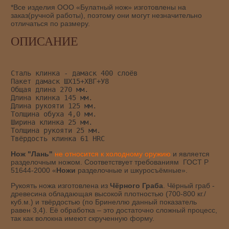
*Все изделия ООО «Булатный нож» изготовлены на
заказ(ручной работы), поэтому они могут незначительно
отличаться по размеру.
ОПИСАНИЕ
Сталь клинка - дамаск 400 слоёв
Пакет дамаск ШХ15+ХВГ+У8
Общая длина 270 мм.
Длина клинка 145 мм.
Длина рукояти 125 мм.
Толщина обуха 4,0 мм.
Ширина клинка 25 мм.
Толщина рукояти 25 мм.
Твёрдость клинка 61 HRC
Нож "Лань"
не относится к холодному оружию
и является
разделочным ножом. Соответствует требованиям ГОСТ Р
51644-2000 «
Ножи
разделочные и шкуросъёмные».
Рукоять ножа изготовлена из
Чёрного Граба
. Чёрный граб -
древесина обладающая высокой плотностью (700-800 кг./
куб.м.) и твёрдостью (по Бринеллю данный показатель
равен 3,4). Её обработка – это достаточно сложный процесс,
так как волокна имеют скрученную форму.