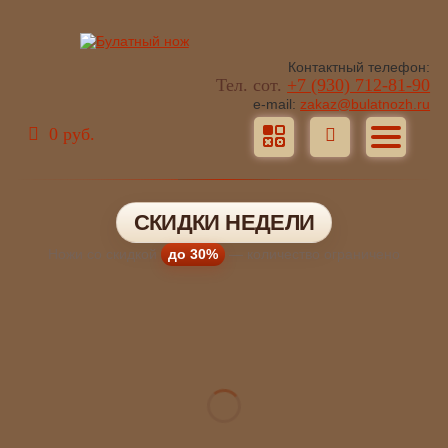
Контактный телефон:
Тел. сот.
+7 (930) 712-81-90
e-mail:
zakaz@bulatnozh.ru
0 руб.
СКИДКИ НЕДЕЛИ
Ножи со скидкой
до 30%
— количество ограничено