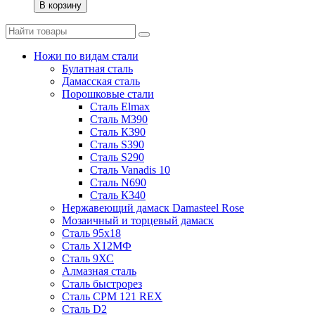
В корзину
Ножи по видам стали
Булатная сталь
Дамасская сталь
Порошковые стали
Сталь Elmax
Сталь М390
Сталь К390
Сталь S390
Сталь S290
Сталь Vanadis 10
Сталь N690
Сталь К340
Нержавеющий дамаск Damasteel Rose
Мозаичный и торцевый дамаск
Сталь 95х18
Сталь Х12МФ
Сталь 9ХС
Алмазная сталь
Сталь быстрорез
Сталь CPM 121 REX
Сталь D2