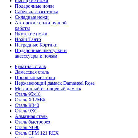
Рыбацкие ножи
Подарочные ножи
Сабельная заготовка
Складные ножи
Авторские ножи ручной
работы
Якутские ножи
Ножи Танто
Наградные Кортики
Подарочные шкатулки и
аксессуары к ножам
Булатная сталь
Дамасская сталь
Порошковые стали
Нержавеющий дамаск Damasteel Rose
Мозаичный и торцевый дамаск
Сталь 95х18
Сталь Х12МФ
Сталь К340
Сталь 9ХС
Алмазная сталь
Сталь быстрорез
Сталь N690
Сталь CPM 121 REX