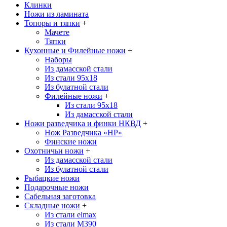
Клинки
Ножи из ламината
Топоры и тяпки
+
Мачете
Тяпки
Кухонные и Филейные ножи
+
Наборы
Из дамасской стали
Из стали 95х18
Из булатной стали
Филейные ножи
+
Из стали 95х18
Из дамасской стали
Ножи разведчика и финки НКВД
+
Нож Разведчика «НР»
Финские ножи
Охотничьи ножи
+
Из дамасской стали
Из булатной стали
Рыбацкие ножи
Подарочные ножи
Сабельная заготовка
Складные ножи
+
Из стали elmax
Из стали М390