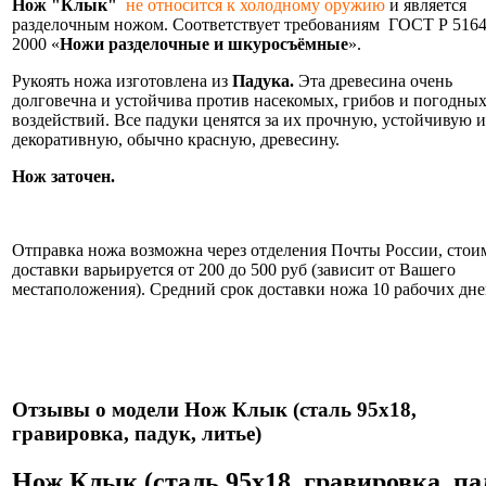
Нож "Клык"
не относится к холодному оружию
и является
разделочным ножом. Соответствует требованиям ГОСТ Р 5164
2000 «
Ножи
разделочные и шкуросъёмные
».
Рукоять ножа изготовлена из
Падука.
Эта древесина очень
долговечна и устойчива против насекомых, грибов и погодны
воздействий. Все падуки ценятся за их прочную, устойчивую и
декоративную, обычно красную, древесину.
Нож заточен.
Информация об оплате и доставке ножа.
Отправка ножа возможна через отделения Почты России, стои
доставки варьируется от 200 до 500 руб (зависит от Вашего
местаположения). Средний срок доставки ножа 10 рабочих дне
Нож укомплектован ножнами из натуральной кожи и
сертификатом.
Отзывы о модели Нож Клык (сталь 95х18,
гравировка, падук, литье)
Нож Клык (сталь 95х18, гравировка, па