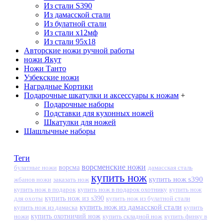
Из стали S390
Из дамасской стали
Из булатной стали
Из стали х12мф
Из стали 95х18
Авторские ножи ручной работы
ножи Якут
Ножи Танто
Узбекские ножи
Наградные Кортики
Подарочные шкатулки и аксессуары к ножам
+
Подарочные наборы
Подставки для кухонных ножей
Шкатулки для ножей
Шашлычные наборы
Теги
ворсменские ножи
ворсма
дамасская сталь
булатные ножи
купить нож
купить нож s390
жбанов ножи
заказать нож
купить нож в подарок
купить нож в подарок охотнику
купить нож
купить нож из s390
для охоты
купить нож из булатной стали
купить нож из дамасской стали
купить нож из дамаска
купить
ножи
купить охотничий нож
купить складной нож
купить финку в