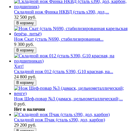
Складной нож Финка НКВД (сталь s390, дол,...
32 500 руб.
В корзину
Нож Скат (сталь N690, стабилизированная...
9 300 руб.
В корзину
Хит!
Складной нож 012 (сталь S390, G10 красная, на...
24 800 руб.
В корзину
Нож Шеф-повар №3 (дамаск, цельнометаллический;...
0 руб.
Нет в наличии
Складной нож Пчак (сталь s390, дол, карбон)
29 200 руб.
В корзину