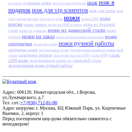
нож в
нож
кухонные ножи
подарок
мастерская жбанова
подарок
нож для vip клиентов
нож для охоты
нож
ножи
ножи
для снятия шкуры
нож на кухню
ножи s390
ворсма
ножи дамаск
ножи из s390 купить
ножи из булатной
ножи из дамасской стали
стали
ножи из дамаска
ножи
ножи на заказ
ножи
купить
ножи наложенным платежём
ножи ручной работы
охотничьи
ножи продажа
охотничьи ножи
подарочные ножи
подарочные ножи из дамасской
сталь
стали
складники жбанов
складной нож из s390
сталь n690
s390 ножи
эксклюзивные ножи из дамасской стали
эксклюзивные ножи ручной работы
Адрес: 606120, Нижегородская обл., г.Ворсма,
ул.Луначарского, д.7
Тел. сот.:
+7 (930) 712-81-90
Адрес шоурума: г. Москва, БЦ Южный Парк, ул. Кирпичные
Выемки, 2, корпус 1
Перед посещением шоу-рума обязательно свяжитесь с
менеджером!