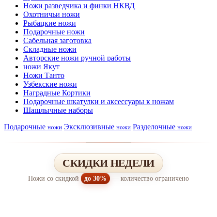
Ножи разведчика и финки НКВД
Охотничьи ножи
Рыбацкие ножи
Подарочные ножи
Сабельная заготовка
Складные ножи
Авторские ножи ручной работы
ножи Якут
Ножи Танто
Узбекские ножи
Наградные Кортики
Подарочные шкатулки и аксессуары к ножам
Шашлычные наборы
Подарочные
Эксклюзивные
Разделочные
ножи
ножи
ножи
СКИДКИ НЕДЕЛИ
Ножи со скидкой
до 30%
— количество ограничено