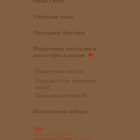
Ножи Танто
Узбекские ножи
Наградные Кортики
Подарочные шкатулки и
+
аксессуары к ножам
Подарочные наборы
Подставки для кухонных
ножей
Шкатулки для ножей
Шашлычные наборы
Теги
ворсма
булатные ножи
ворсменские ножи
дамасская