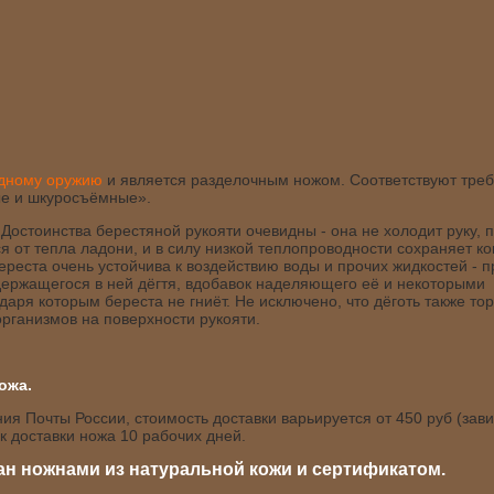
одному оружию
и является разделочным ножом. Соответствуют тр
е и шкуросъёмные».
 Достоинства берестяной рукояти очевидны - она не холодит руку, 
я от тепла ладони, и в силу низкой теплопроводности сохраняет 
Береста очень устойчива к воздействию воды и прочих жидкостей - 
держащегося в ней дёгтя, вдобавок наделяющего её и некоторыми
ря которым береста не гниёт. Не исключено, что дёготь также тор
рганизмов на поверхности рукояти.
ожа.
я Почты России, стоимость доставки варьируется от 450 руб (зави
 доставки ножа 10 рабочих дней.
н ножнами из натуральной кожи и сертификатом.