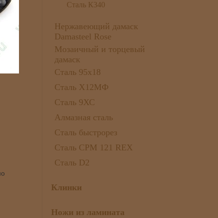
Сталь К340
Нержавеющий дамаск
Damasteel Rose
Мозаичный и торцевый
дамаск
Сталь 95х18
Сталь Х12МФ
Сталь 9ХС
Алмазная сталь
Сталь быстрорез
Сталь CPM 121 REX
Сталь D2
но
Клинки
Ножи из ламината