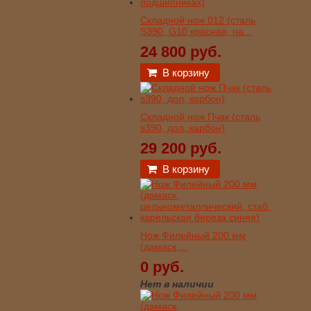
Складной нож 012 (сталь
S390, G10 красная, на...
24 800 руб.
В корзину
Складной нож Пчак (сталь
s390, дол, карбон)
29 200 руб.
В корзину
Нож Филейный 200 мм
(дамаск,...
0 руб.
Нет в наличии