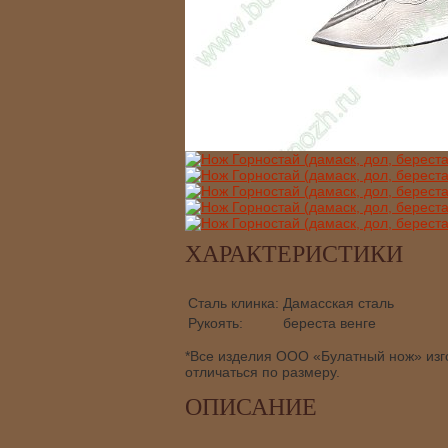
ХАРАКТЕРИСТИКИ
Сталь клинка:
Дамасская сталь
Рукоять:
береста
венге
*Все изделия ООО «Булатный нож» изго
отличаться по размеру.
ОПИСАНИЕ