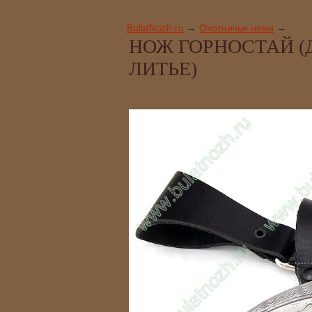
BulatNozh.ru
→
Охотничьи ножи
→
НОЖ ГОРНОСТАЙ (Д
ЛИТЬЕ)