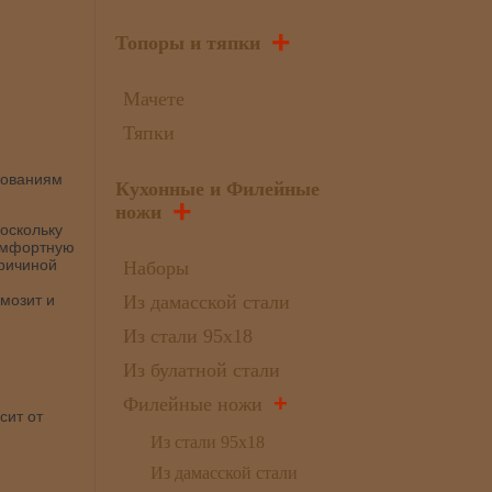
+
Топоры и тяпки
Мачете
Тяпки
ебованиям
Кухонные и Филейные
+
ножи
поскольку
комфортную
причиной
Наборы
мозит и
Из дамасской стали
Из стали 95х18
Из булатной стали
+
Филейные ножи
сит от
Из стали 95х18
Из дамасской стали