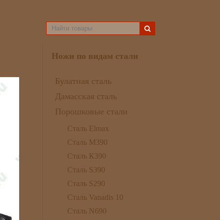
Ножи по видам стали
Булатная сталь
Дамасская сталь
Порошковые стали
Сталь Elmax
Сталь М390
Сталь К390
Сталь S390
Сталь S290
Сталь Vanadis 10
Сталь N690