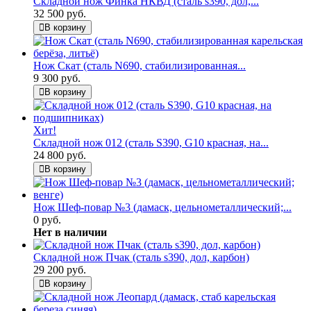
Складной нож Финка НКВД (сталь s390, дол,...
32 500 руб.
В корзину
Нож Скат (сталь N690, стабилизированная...
9 300 руб.
В корзину
Хит!
Складной нож 012 (сталь S390, G10 красная, на...
24 800 руб.
В корзину
Нож Шеф-повар №3 (дамаск, цельнометаллический;...
0 руб.
Нет в наличии
Складной нож Пчак (сталь s390, дол, карбон)
29 200 руб.
В корзину