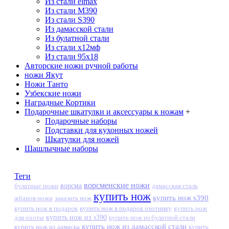
Из стали elmax
Из стали М390
Из стали S390
Из дамасской стали
Из булатной стали
Из стали х12мф
Из стали 95х18
Авторские ножи ручной работы
ножи Якут
Ножи Танто
Узбекские ножи
Наградные Кортики
Подарочные шкатулки и аксессуары к ножам
+
Подарочные наборы
Подставки для кухонных ножей
Шкатулки для ножей
Шашлычные наборы
Теги
ворсменские ножи
ворсма
дамасская сталь
булатные ножи
купить нож
купить нож s390
жбанов ножи
заказать нож
купить нож в подарок
купить нож в подарок охотнику
купить нож
купить нож из s390
для охоты
купить нож из булатной стали
купить нож из дамасской стали
купить нож из дамаска
купить