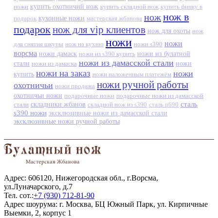
ножи
купить охотничий нож
купить складной нож
купить финку в
нож в
нож
кухонные ножи
подарок
мастерская жбанова
подарок
нож для vip клиентов
нож для охоты
нож
ножи
ножи
для снятия шкуры
нож на кухню
ножи s390
ворсма
ножи дамаск
ножи из s390 купить
ножи из булатной
ножи из дамасской стали
стали
ножи из дамаска
ножи
ножи на заказ
ножи
купить
ножи наложенным платежём
ножи ручной работы
охотничьи
ножи продажа
охотничьи ножи
подарочные ножи
подарочные ножи из дамасской
сталь
стали
складники жбанов
складной нож из s390
сталь n690
s390 ножи
эксклюзивные ножи из дамасской стали
эксклюзивные ножи ручной работы
Адрес: 606120, Нижегородская обл., г.Ворсма,
ул.Луначарского, д.7
Тел. сот.:
+7 (930) 712-81-90
Адрес шоурума: г. Москва, БЦ Южный Парк, ул. Кирпичные
Выемки, 2, корпус 1