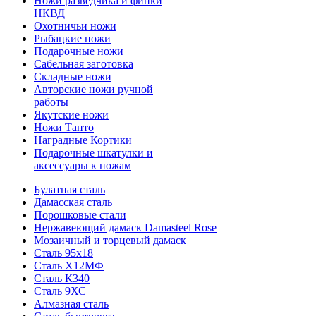
Ножи разведчика и финки
НКВД
Охотничьи ножи
Рыбацкие ножи
Подарочные ножи
Сабельная заготовка
Складные ножи
Авторские ножи ручной
работы
Якутские ножи
Ножи Танто
Наградные Кортики
Подарочные шкатулки и
аксессуары к ножам
Булатная сталь
Дамасская сталь
Порошковые стали
Нержавеющий дамаск Damasteel Rose
Мозаичный и торцевый дамаск
Сталь 95х18
Сталь Х12МФ
Сталь К340
Сталь 9ХС
Алмазная сталь