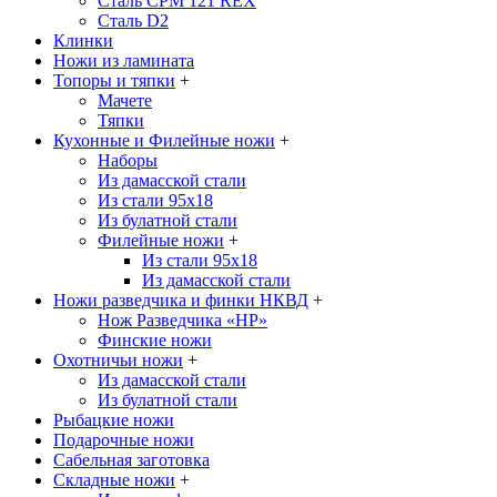
Сталь CPM 121 REX
Сталь D2
Клинки
Ножи из ламината
Топоры и тяпки
+
Мачете
Тяпки
Кухонные и Филейные ножи
+
Наборы
Из дамасской стали
Из стали 95х18
Из булатной стали
Филейные ножи
+
Из стали 95х18
Из дамасской стали
Ножи разведчика и финки НКВД
+
Нож Разведчика «НР»
Финские ножи
Охотничьи ножи
+
Из дамасской стали
Из булатной стали
Рыбацкие ножи
Подарочные ножи
Сабельная заготовка
Складные ножи
+