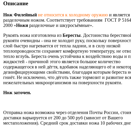
Описание
Нож Филейный
не относится к холодному оружию
и является
разделочным ножом. Соответствует требованиям ГОСТ Р 5164
2000 «
Ножи
разделочные и шкуросъёмные».
Рукоять ножа изготовлена из
Бересты
. Достоинства берестяно
рукояти очевидны - она не холодит руку, поскольку поверхнос
слой быстро нагревается от тепла ладони, и в силу низкой
теплопроводности сохраняет комфортную температуру, не отв
тепло вглубь. Береста очень устойчива к воздействию воды и 
жидкостей - причиной этого является большое количество
содержащегося в ней дёгтя, вдобавок наделяющего её и некот
дезинфицирующими свойствами, благодаря которым береста н
гниёт. Не исключено, что дёготь также тормозит и развитие вс
нежелательных микроорганизмов на поверхности рукояти.
Нож заточен.
Информация об оплате и доставке ножа.
Отправка ножа возможна через отделения Почты России, стои
доставки варьируется от 200 до 500 руб (зависит от Вашего
местаположения). Средний срок доставки ножа 10 рабочих дне