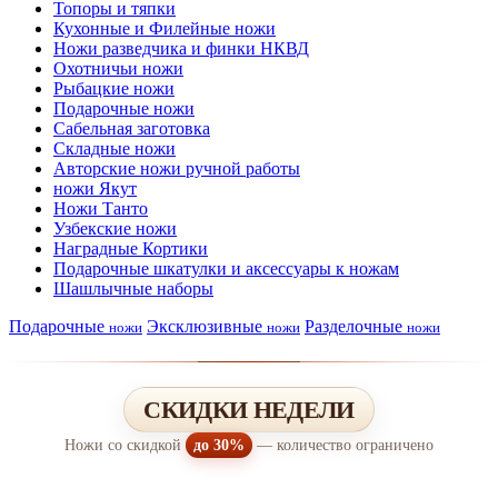
Топоры и тяпки
Кухонные и Филейные ножи
Ножи разведчика и финки НКВД
Охотничьи ножи
Рыбацкие ножи
Подарочные ножи
Сабельная заготовка
Складные ножи
Авторские ножи ручной работы
ножи Якут
Ножи Танто
Узбекские ножи
Наградные Кортики
Подарочные шкатулки и аксессуары к ножам
Шашлычные наборы
Подарочные
Эксклюзивные
Разделочные
ножи
ножи
ножи
СКИДКИ НЕДЕЛИ
Ножи со скидкой
до 30%
— количество ограничено