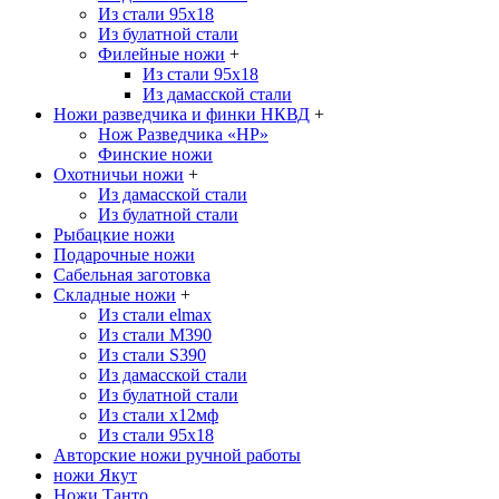
Из стали 95х18
Из булатной стали
Филейные ножи
+
Из стали 95х18
Из дамасской стали
Ножи разведчика и финки НКВД
+
Нож Разведчика «НР»
Финские ножи
Охотничьи ножи
+
Из дамасской стали
Из булатной стали
Рыбацкие ножи
Подарочные ножи
Сабельная заготовка
Складные ножи
+
Из стали elmax
Из стали М390
Из стали S390
Из дамасской стали
Из булатной стали
Из стали х12мф
Из стали 95х18
Авторские ножи ручной работы
ножи Якут
Ножи Танто