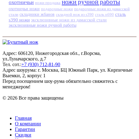
ножи ручной работы
охотничьи
ножи продажа
охотничьи ножи
подарочные ножи
подарочные ножи из дамасской
сталь
стали
складники жбанов
складной нож из s390
сталь n690
s390 ножи
эксклюзивные ножи из дамасской стали
эксклюзивные ножи ручной работы
Адрес: 606120, Нижегородская обл., г.Ворсма,
ул.Луначарского, д.7
Тел. сот.:
+7 (930) 712-81-90
Адрес шоурума: г. Москва, БЦ Южный Парк, ул. Кирпичные
Выемки, 2, корпус 1
Перед посещением шоу-рума обязательно свяжитесь с
менеджером!
© 2026 Все права защищены
Главная
О компании
Гарантии
Скидки