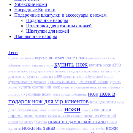
Узбекские ножи
Наградные Кортики
Подарочные шкатулки и аксессуары к ножам
+
Подарочные наборы
Подставки для кухонных ножей
Шкатулки для ножей
Шашлычные наборы
Теги
ворсменские ножи
ворсма
дамасская сталь
булатные ножи
купить нож
купить нож s390
жбанов ножи
заказать нож
купить нож в подарок
купить нож в подарок охотнику
купить нож
купить нож из s390
для охоты
купить нож из булатной стали
купить нож из дамасской стали
купить нож из дамаска
купить
ножи
купить охотничий нож
купить складной нож
купить финку в
нож в
нож
кухонные ножи
подарок
мастерская жбанова
подарок
нож для vip клиентов
нож для охоты
нож
ножи
ножи
для снятия шкуры
нож на кухню
ножи s390
ворсма
ножи дамаск
ножи из s390 купить
ножи из булатной
ножи из дамасской стали
стали
ножи из дамаска
ножи
ножи на заказ
ножи
купить
ножи наложенным платежём