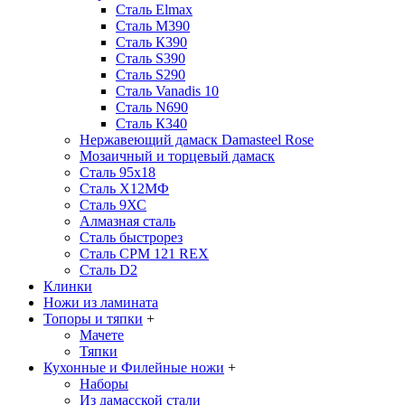
Сталь Elmax
Сталь М390
Сталь К390
Сталь S390
Сталь S290
Сталь Vanadis 10
Сталь N690
Сталь К340
Нержавеющий дамаск Damasteel Rose
Мозаичный и торцевый дамаск
Сталь 95х18
Сталь Х12МФ
Сталь 9ХС
Алмазная сталь
Сталь быстрорез
Сталь CPM 121 REX
Сталь D2
Клинки
Ножи из ламината
Топоры и тяпки
+
Мачете
Тяпки
Кухонные и Филейные ножи
+
Наборы
Из дамасской стали