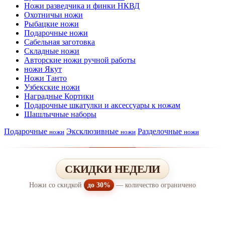
Ножи разведчика и финки НКВД
Охотничьи ножи
Рыбацкие ножи
Подарочные ножи
Сабельная заготовка
Складные ножи
Авторские ножи ручной работы
ножи Якут
Ножи Танто
Узбекские ножи
Наградные Кортики
Подарочные шкатулки и аксессуары к ножам
Шашлычные наборы
Подарочные
Эксклюзивные
Разделочные
ножи
ножи
ножи
СКИДКИ НЕДЕЛИ
Ножи со скидкой
до 30%
— количество ограничено