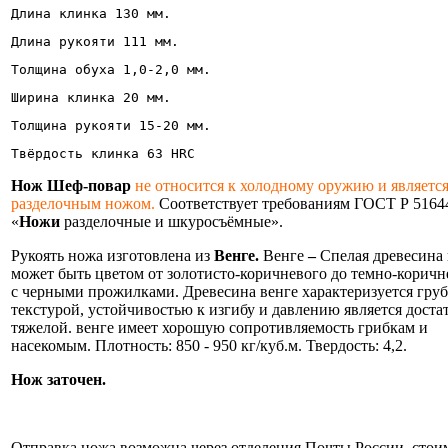
Длина клинка 130 мм.
Длина рукояти 111 мм.
Толщина обуха 1,0-2,0 мм.
Ширина клинка 20 мм. 
Толщина рукояти 15-20 мм.
Твёрдость клинка 63 HRC 
Нож Шеф-повар
не относится к холодному оружию и являетс
разделочным ножом.
Соответствует требованиям ГОСТ Р 5164
«
Ножи
разделочные и шкуросъёмные».
Рукоять ножа изготовлена из
Венге.
Венге
–
Спелая древесина 
может быть цветом от золотисто-коричневого до темно-коричн
с черными прожилками. Древесина венге характеризуется гру
текстурой, устойчивостью к изгибу и давлению является доста
тяжелой. венге имеет хорошую сопротивляемость грибкам и
насекомым. Плотность: 850 - 950 кг/куб.м. Твердость: 4,2.
Нож заточен.
Информация об оплате и доставке ножа.
Отправка ножа возможна через отделения Почты России, стои