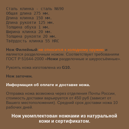
Сталь клинка - сталь N690
Общая длина 275 мм.
Длина клинка 150 мм.
Длина рукояти 125 мм.
Толщина обуха 1 мм.
Ширина клинка 20 мм.
Толщина рукояти 20 мм.
Твёрдость клинка 55 HRC
Нож Филейный
не относится к холодному оружию
и
является разделочным ножом. Соответствует требованиям
ГОСТ Р 51644-2000 «
Ножи
разделочные и шкуросъёмные».
Рукоять ножа изготовлена из
G10.
Нож заточен.
Информация об оплате и доставке ножа.
Отправка ножа возможна через отделения Почты России,
стоимость доставки варьируется от 450 руб (зависит от
Вашего местоположения). Средний срок доставки ножа 10
рабочих дней.
Нож укомплектован ножнами из натуральной
кожи и сертификатом.