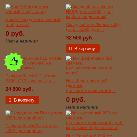
Нож Узбек (дамаск, черный
граб, литье)
Складной нож Финка НКВД
(сталь s390, дол,...
0 руб.
32 500 руб.
Нет в наличии
В корзину
Складной нож 012 (сталь
S390, G10 красная, на...
Нож Шеф-повар №3
(дамаск,
24 800 руб.
цельнометаллический;...
0 руб.
В корзину
Нет в наличии
Складной нож Пчак (сталь
s390, дол, карбон)
Нож Филейный 200 мм