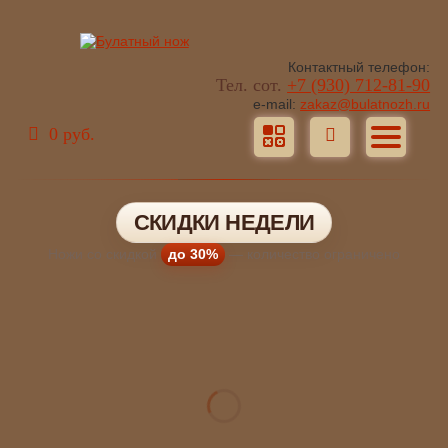
Контактный телефон:
Тел. сот.
+7 (930) 712-81-90
e-mail:
zakaz@bulatnozh.ru
0 руб.
СКИДКИ НЕДЕЛИ
Ножи со скидкой
до 30%
— количество ограничено