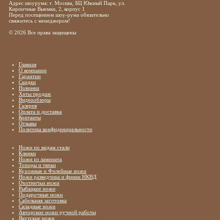
Адрес шоурума: г. Москва, БЦ Южный Парк, ул.
Кирпичные Выемки, 2, корпус 1
Перед посещением шоу-рума обязательно
свяжитесь с менеджером!
© 2026 Все права защищены
Главная
О компании
Гарантии
Скидки
Новинки
Хиты продаж
Видеообзоры
Галерея
Оплата и доставка
Контакты
Отзывы
Политика конфиденциальности
Ножи по видам стали
Клинки
Ножи из ламината
Топоры и тяпки
Кухонные и Филейные ножи
Ножи разведчика и финки НКВД
Охотничьи ножи
Рыбацкие ножи
Подарочные ножи
Сабельная заготовка
Складные ножи
Авторские ножи ручной работы
Якутские ножи