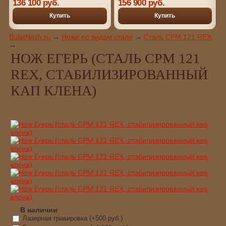
136 100 руб.
156 900 руб.
литье)
Купить
Купить
BulatNozh.ru
→
Ножи по видам стали
→
Сталь CPM 121 REX
→
НОЖ ЕГЕРЬ (СТАЛЬ CPM 121
REX, СТАБИЛИЗИРОВАННЫЙ
КАП КЛЕНА)
В наличии
Лазерная гравировка (+
500 руб.
)