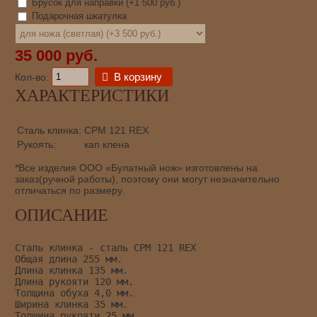
Брусок для направки (+
1 500 руб.
)
Подарочная шкатулка
35 000 руб.
В корзину
Кол-во:
ХАРАКТЕРИСТИКИ
Сталь клинка:
CPM 121 REX
Рукоять:
кап клена
*Все изделия ООО «Булатный нож» изготовлены на
заказ(ручной работы), поэтому они могут незначительно
отличаться по размеру.
ОПИСАНИЕ
Сталь клинка - сталь CPM 121 REX
Общая длина 255 мм.
Длина клинка 135 мм.
Длина рукояти 120 мм.
Толщина обуха 4,0 мм.
Ширина клинка 35 мм.
Толщина рукояти 25 мм.