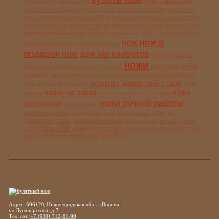
купить нож s390
жбанов ножи
заказать нож
купить нож в подарок охотнику
купить нож в подарок
купить нож
купить нож из s390
купить
для охоты
купить нож из булатной стали
купить нож из дамасской стали
нож из дамаска
купить ножи
купить охотничий нож
купить складной нож
купить финку в подарок
нож в
нож
кухонные ножи
мастерская жбанова
подарок
нож для vip клиентов
нож для охоты
ножи
ножи
нож для снятия шкуры
ножи s390
нож на кухню
ворсма
ножи дамаск
ножи из s390 купить
ножи из булатной
ножи из дамасской стали
стали
ножи из дамаска
ножи
ножи на заказ
ножи
купить
ножи наложенным платежём
ножи ручной работы
охотничьи
ножи продажа
охотничьи ножи
подарочные ножи из
подарочные ножи
дамасской стали
складники жбанов
складной нож из s390
сталь
сталь s390 ножи
эксклюзивные ножи из дамасской стали
n690
эксклюзивные ножи ручной работы
Адрес: 606120, Нижегородская обл., г.Ворсма,
ул.Луначарского, д.7
Тел. сот.:
+7 (930) 712-81-90