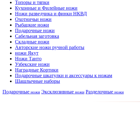
Топоры и тяпки
Кухонные и Филейные ножи
Ножи разведчика и финки НКВД
Охотничьи ножи
Рыбацкие ножи
Подарочные ножи
Сабельная заготовка
Складные ножи
Авторские ножи ручной работы
ножи Якут
Ножи Танто
Узбекские ножи
Наградные Кортики
Подарочные шкатулки и аксессуары к ножам
Шашлычные наборы
Подарочные
Эксклюзивные
Разделочные
ножи
ножи
ножи