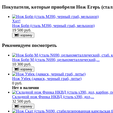
Покупатели, которые приобрели Нож Егерь (стал
Хит!
Нож Бобр (сталь М390, черный граб, мельхиор)
19 500 руб.
В корзину
Рекомендуем посмотреть
Нож Бобр М (сталь N690, цельнометаллический,...
10 300 руб.
В корзину
Нож Узбек (дамаск, черный граб, литье)
0 руб.
Нет в наличии
Складной нож Финка НКВД (сталь s390, дол,...
32 500 руб.
В корзину