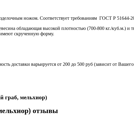
азделочным ножом. Соответствует требованиям ГОСТ Р 51644-2
ревесина обладающая высокой плотностью (700-800 кг./куб.м.) и 
а имеют скрученную форму.
сть доставки варьируется от 200 до 500 руб (зависит от Вашег
 укомплектован ножнами из натуральной кожи и сертифика
й граб, мельхиор)
 мельхиор) отзывы