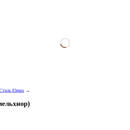
Сталь Elmax
→
мельхиор)