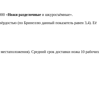
000 «
Ножи разделочные
и шкуросъёмные».
твёрдостью (по Бринеллю данный показатель равен 3,4). Её
о местаположения). Средний срок доставки ножа 10 рабочих
том.