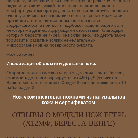
поскольку поверхностный слой быстро нагревается от тепла
ладони, и в силу низкой теплопроводности сохраняет
комфортную температуру, не отводя тепло вглубь. Береста
очень устойчива к воздействию воды и прочих жидкостей -
причиной этого является большое количество
содержащегося в ней дёгтя, вдобавок наделяющего её и
некоторыми дезинфицирующими свойствами, благодаря
которым береста не гниёт. Не исключено, что дёготь также
тормозит и развитие всяких нежелательных
микроорганизмов на поверхности рукояти.
Нож заточен.
Информация об оплате и доставке ножа.
Отправка ножа возможна через отделения Почты России,
стоимость доставки варьируется от 450 руб (зависит от
Вашего местаположения). Средний срок доставки ножа 10
рабочих дней.
Нож укомплектован ножнами из натуральной
кожи и сертификатом.
ОТЗЫВЫ О МОДЕЛИ НОЖ ЕГЕРЬ
(Х12МФ, БЕРЕСТА-ВЕНГЕ)