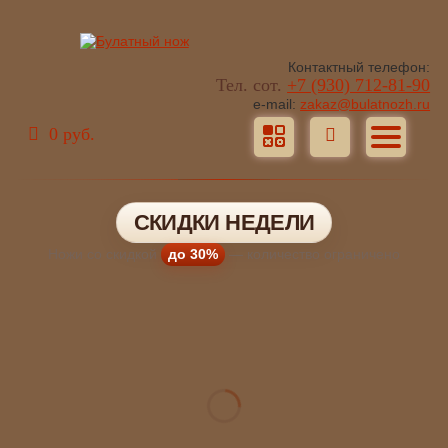
Контактный телефон:
Тел. сот.
+7 (930) 712-81-90
e-mail:
zakaz@bulatnozh.ru
0 руб.
СКИДКИ НЕДЕЛИ
Ножи со скидкой
до 30%
— количество ограничено