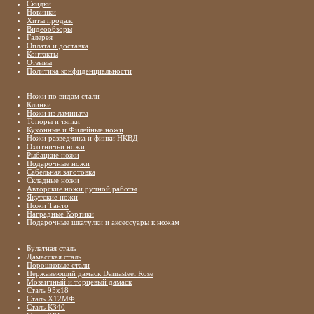
Скидки
Новинки
Хиты продаж
Видеообзоры
Галерея
Оплата и доставка
Контакты
Отзывы
Политика конфиденциальности
Ножи по видам стали
Клинки
Ножи из ламината
Топоры и тяпки
Кухонные и Филейные ножи
Ножи разведчика и финки НКВД
Охотничьи ножи
Рыбацкие ножи
Подарочные ножи
Сабельная заготовка
Складные ножи
Авторские ножи ручной работы
Якутские ножи
Ножи Танто
Наградные Кортики
Подарочные шкатулки и аксессуары к ножам
Булатная сталь
Дамасская сталь
Порошковые стали
Нержавеющий дамаск Damasteel Rose
Мозаичный и торцевый дамаск
Сталь 95х18
Сталь Х12МФ
Сталь К340