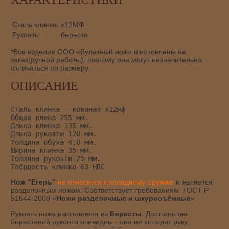
Сталь клинка:
х12МФ
Рукоять:
береста
*Все изделия ООО «Булатный нож» изготовлены на
заказ(ручной работы), поэтому они могут незначительно
отличаться по размеру.
ОПИСАНИЕ
Сталь клинка - кованая х12мф
Общая длина 255 мм.
Длина клинка 135 мм.
Длина рукояти 120 мм.
Толщина обуха 4,0 мм.
Ширина клинка 35 мм.
Толщина рукояти 25 мм.
Твёрдость клинка 63 HRC
Нож "Егерь"
не относится к холодному оружию
и является
разделочным ножом. Соответствует требованиям ГОСТ Р
51644-2000 «
Ножи разделочные и шкуросъёмные
».
Рукоять ножа изготовлена из
Бересты
. Достоинства
берестяной рукояти очевидны - она не холодит руку,