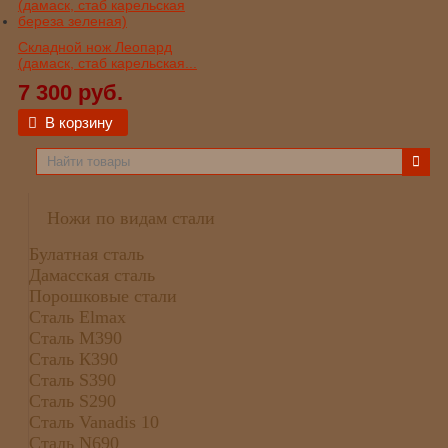
Складной нож Леопард
(дамаск, стаб карельская...
7 300 руб.
В корзину
Ножи по видам стали
Булатная сталь
Дамасская сталь
Порошковые стали
Сталь Elmax
Сталь М390
Сталь К390
Сталь S390
Сталь S290
Сталь Vanadis 10
Сталь N690