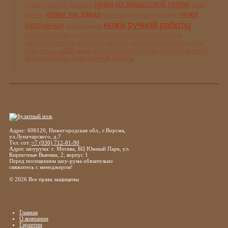
ножи из дамасской стали
стали
ножи из дамаска
ножи
ножи на заказ
ножи
купить
ножи наложенным платежём
ножи ручной работы
охотничьи
ножи продажа
охотничьи ножи
подарочные ножи из
подарочные ножи
дамасской стали
складники жбанов
складной нож из s390
сталь
сталь s390 ножи
эксклюзивные ножи из дамасской стали
n690
эксклюзивные ножи ручной работы
Адрес: 606120, Нижегородская обл., г.Ворсма,
ул.Луначарского, д.7
Тел. сот.:
+7 (930) 712-81-90
Адрес шоурума: г. Москва, БЦ Южный Парк, ул.
Кирпичные Выемки, 2, корпус 1
Перед посещением шоу-рума обязательно
свяжитесь с менеджером!
© 2026 Все права защищены
Главная
О компании
Гарантии