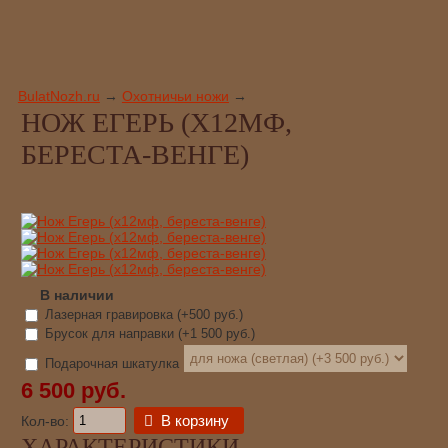
BulatNozh.ru
→
Охотничьи ножи
→
НОЖ ЕГЕРЬ (Х12МФ,
БЕРЕСТА-ВЕНГЕ)
В наличии
Лазерная гравировка (+
500 руб.
)
Брусок для направки (+
1 500 руб.
)
Подарочная шкатулка
6 500 руб.
В корзину
Кол-во:
ХАРАКТЕРИСТИКИ