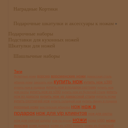
Наградные Кортики
Подарочные шкатулки и аксессуары к ножам
+
Подарочные наборы
Подставки для кухонных ножей
Шкатулки для ножей
Шашлычные наборы
Теги
ворсменские ножи
ворсма
булатные ножи
дамасская сталь
купить нож
купить нож s390
жбанов ножи
заказать нож
купить нож в подарок охотнику
купить нож в подарок
купить нож
купить нож из s390
купить
для охоты
купить нож из булатной стали
купить нож из дамасской стали
нож из дамаска
купить ножи
купить охотничий нож
купить складной нож
купить финку в подарок
нож в
нож
кухонные ножи
мастерская жбанова
подарок
нож для vip клиентов
нож для охоты
ножи
ножи
нож для снятия шкуры
ножи s390
нож на кухню
ворсма
ножи дамаск
ножи из s390 купить
ножи из булатной