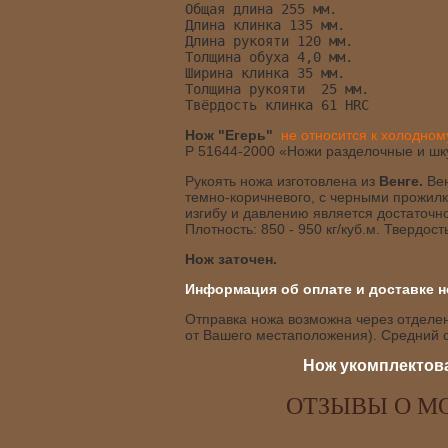
Общая длина 255 мм.
Длина клинка 135 мм.
Длина рукояти 120 мм.
Толщина обуха 4,0 мм.
Ширина клинка 35 мм.
Толщина рукояти  25 мм.
Твёрдость клинка 61 HRC
Нож "Егерь"
не относится к холодно
Р 51644-2000 «Ножи разделочные и ш
Рукоять ножа изготовлена из
Венге.
Ве
темно-коричневого, с черными прожилка
изгибу и давлению является достаточн
Плотность: 850 - 950 кг/куб.м. Твердость
Нож заточен.
Информация об оплате и доставке н
Отправка ножа возможна через отделени
от Вашего местаположения). Средний с
Нож укомплектова
ОТЗЫВЫ О МО