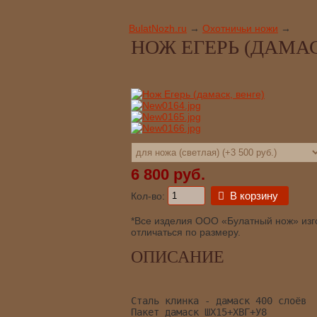
BulatNozh.ru
→
Охотничьи ножи
→
НОЖ ЕГЕРЬ (ДАМАС
6 800 руб.
В корзину
Кол-во:
*Все изделия ООО «Булатный нож» изго
отличаться по размеру.
ОПИСАНИЕ
Сталь клинка - дамаск 400 слоёв
Пакет дамаск ШХ15+ХВГ+У8 