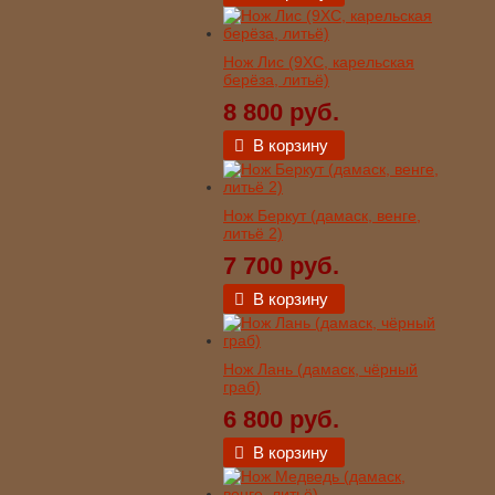
Нож Лис (9ХС, карельская
берёза, литьё)
8 800 руб.
В корзину
Нож Беркут (дамаск, венге,
литьё 2)
7 700 руб.
В корзину
Нож Лань (дамаск, чёрный
граб)
6 800 руб.
В корзину