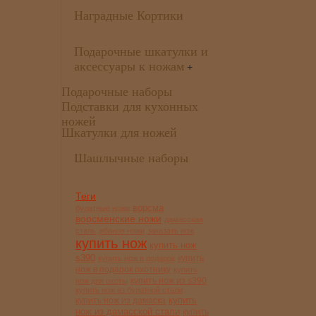
Наградные Кортики
Подарочные шкатулки и
аксессуары к ножам
+
Подарочные наборы
Подставки для кухонных
ножей
Шкатулки для ножей
Шашлычные наборы
Теги
ворсма
булатные ножи
ворсменские ножи
дамасская
сталь
жбанов ножи
заказать нож
купить нож
купить нож
s390
купить
купить нож в подарок
нож в подарок охотнику
купить
купить нож из s390
нож для охоты
купить нож из булатной стали
купить
купить нож из дамаска
нож из дамасской стали
купить