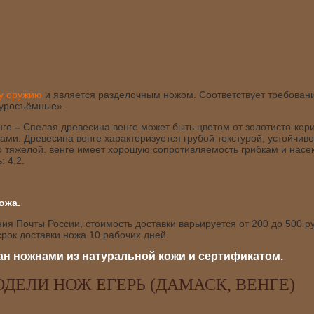
му оружию
и является разделочным ножом. Соответствует требова
куросъёмные».
нге
–
Спелая древесина венге может быть цветом от золотисто-кор
ми. Древесина венге характеризуется грубой текстурой, устойчиво
о тяжелой. венге имеет хорошую сопротивляемость грибкам и нас
: 4,2.
ожа.
я Почты России, стоимость доставки варьируется от 200 до 500 ру
рок доставки ножа 10 рабочих дней.
н ножнами из натуральной кожи и сертификатом.
ДЕЛИ НОЖ ЕГЕРЬ (ДАМАСК, ВЕНГЕ)