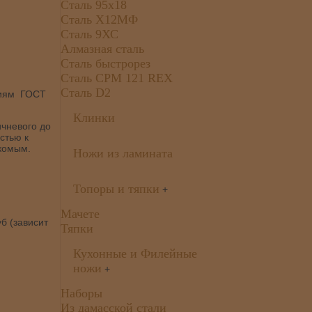
Сталь 95х18
Сталь Х12МФ
Сталь 9ХС
Алмазная сталь
Сталь быстрорез
Сталь CPM 121 REX
Сталь D2
ниям ГОСТ
Клинки
ичневого до
стью к
екомым.
Ножи из ламината
Топоры и тяпки
+
Мачете
б (зависит
Тяпки
Кухонные и Филейные
ножи
+
Наборы
Из дамасской стали