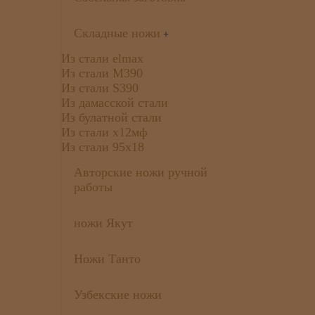
Складные ножи
+
Из стали elmax
Из стали М390
Из стали S390
Из дамасской стали
Из булатной стали
Из стали х12мф
Из стали 95х18
Авторские ножи ручной
работы
ножи Якут
Ножи Танто
Узбекские ножи