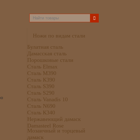
Ножи по видам стали
Булатная сталь
Дамасская сталь
Порошковые стали
Сталь Elmax
Сталь М390
Сталь К390
Сталь S390
Сталь S290
но
Сталь Vanadis 10
Сталь N690
Сталь К340
Нержавеющий дамаск
Damasteel Rose
Мозаичный и торцевый
дамаск