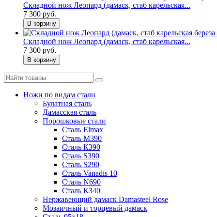
Складной нож Леопард (дамаск, стаб карельская...
7 300 руб.
В корзину
Складной нож Леопард (дамаск, стаб карельская...
7 300 руб.
В корзину
Ножи по видам стали
Булатная сталь
Дамасская сталь
Порошковые стали
Сталь Elmax
Сталь М390
Сталь К390
Сталь S390
Сталь S290
Сталь Vanadis 10
Сталь N690
Сталь К340
Нержавеющий дамаск Damasteel Rose
Мозаичный и торцевый дамаск
Сталь 95х18