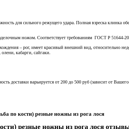
жность для сильного режущего удара. Полная взреска клинка об
азделочным ножом. Соответствует требованиям ГОСТ Р 51644-20
ождения – рог, имеет красивый внешний вид, относительно недор
 олени, кабарги, сайгаки.
сть доставки варьируется от 200 до 500 руб (зависит от Вашег
 укомплектован ножнами из натуральной кожи и сертифика
ьба по кости) резные ножны из рога лося
кости) резные ножны из рога лося отзыв