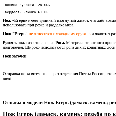
Толщина рукояти  25 мм.
Твёрдость клинка 61 HRC
Нож «Егерь»
имеет длинный изогнутый живот, что даёт возмо
использовать при резке и разделке мяса.
Нож "Егерь"
не относится к холодному оружию
и является р
Рукоять ножа изготовлена из
Рога.
Материал животного происх
долговечен. Широко используются рога диких копытных: лоси,
Нож заточен.
Информация об оплате и доставке ножа.
Отправка ножа возможна через отделения Почты России, стоимо
дней.
Нож
Отзывы о модели Нож Егерь (дамаск, камень; рез
Нож Егерь (дамаск, камень; резьба по 