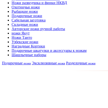
Ножи разведчика и финки НКВД
Охотничьи ножи
Рыбацкие ножи
Подарочные ножи
Сабельная заготовка
Складные ножи
Авторские ножи ручной работы
ножи Якут
Ножи Танто
Узбекские ножи
Наградные Кортики
Подарочные шкатулки и аксессуары к ножам
Шашлычные наборы
Подарочные
Эксклюзивные
Разделочные
ножи
ножи
ножи