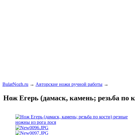
BulatNozh.ru
→
Авторские ножи ручной работы
→
Нож Егерь (дамаск, камень; резьба по 