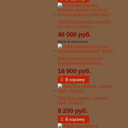
Нож Егерь (дамаск, вырубка,
резьба, рог лося)...
46 000 руб.
Нет в наличии
Кукри (дамасская сталь,
цельнометаллический,...
18 900 руб.
В корзину
Нож Лань (дамаск, чёрный
граб, литьё 1)
8 200 руб.
В корзину