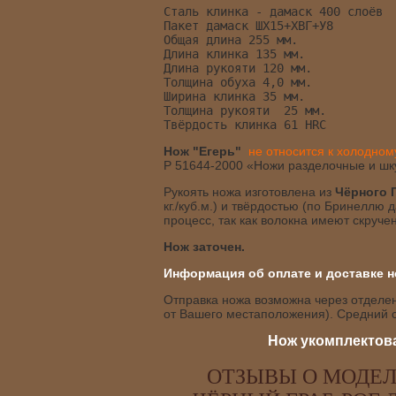
Сталь клинка - дамаск 400 слоёв
Пакет дамаск ШХ15+ХВГ+У8 
Общая длина 255 мм.
Длина клинка 135 мм.
Длина рукояти 120 мм.
Толщина обуха 4,0 мм.
Ширина клинка 35 мм.
Толщина рукояти  25 мм.
Твёрдость клинка 61 HRC
Нож "Егерь"
не относится к холодно
Р 51644-2000 «Ножи разделочные и ш
Рукоять ножа изготовлена из
Чёрного 
кг./куб.м.) и твёрдостью (по Бринеллю
процесс, так как волокна имеют скруч
Нож заточен.
Информация об оплате и доставке н
Отправка ножа возможна через отделени
от Вашего местаположения). Средний с
Нож укомплектова
ОТЗЫВЫ О МОДЕЛ