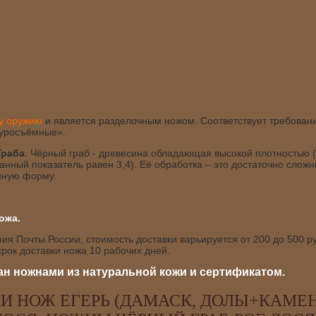
му оружию
и является разделочным ножом. Соответствует требова
куросъёмные».
Граба
. Чёрный граб - древесина обладающая высокой плотностью 
 данный показатель равен 3,4). Её обработка – это достаточно слож
енную форму.
ожа.
я Почты России, стоимость доставки варьируется от 200 до 500 ру
рок доставки ножа 10 рабочих дней.
н ножнами из натуральной кожи и сертификатом.
И НОЖ ЕГЕРЬ (ДАМАСК, ДОЛЫ+КАМЕН