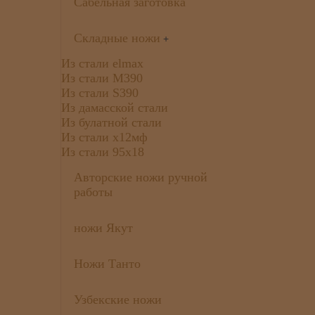
Сабельная заготовка
Складные ножи
+
Из стали elmax
Из стали М390
Из стали S390
Из дамасской стали
Из булатной стали
Из стали х12мф
Из стали 95х18
Авторские ножи ручной
работы
ножи Якут
Ножи Танто
Узбекские ножи