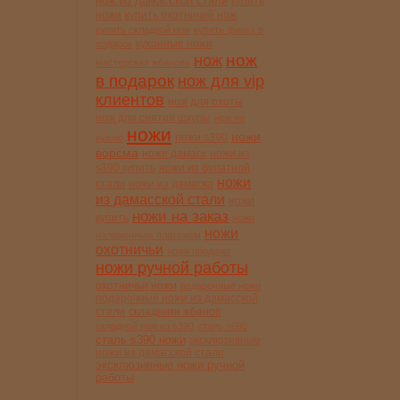
нож из дамасской стали
купить
ножи
купить охотничий нож
купить складной нож
купить финку в
кухонные ножи
подарок
нож
нож
мастерская жбанова
в подарок
нож для vip
клиентов
нож для охоты
нож для снятия шкуры
нож на
ножи
ножи
ножи s390
кухню
ворсма
ножи дамаск
ножи из
s390 купить
ножи из булатной
ножи
стали
ножи из дамаска
из дамасской стали
ножи
ножи на заказ
купить
ножи
ножи
наложенным платежём
охотничьи
ножи продажа
ножи ручной работы
охотничьи ножи
подарочные ножи
подарочные ножи из дамасской
стали
складники жбанов
складной нож из s390
сталь n690
сталь s390 ножи
эксклюзивные
ножи из дамасской стали
эксклюзивные ножи ручной
работы