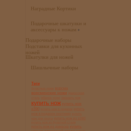
Наградные Кортики
Подарочные шкатулки и
аксессуары к ножам
+
Подарочные наборы
Подставки для кухонных
ножей
Шкатулки для ножей
Шашлычные наборы
Теги
ворсма
булатные ножи
ворсменские ножи
дамасская
сталь
жбанов ножи
заказать нож
купить нож
купить нож
s390
купить
купить нож в подарок
нож в подарок охотнику
купить
купить нож из s390
нож для охоты
купить нож из булатной стали
купить
купить нож из дамаска