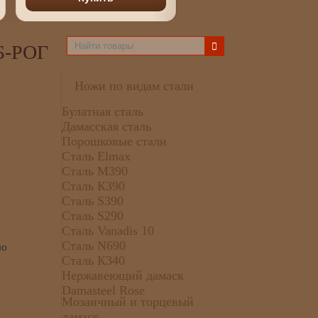
Б-РОГ
Ножи по видам стали
Булатная сталь
Дамасская сталь
Порошковые стали
Сталь Elmax
Сталь М390
Сталь К390
Сталь S390
Сталь S290
Сталь Vanadis 10
Сталь N690
но
Сталь К340
Нержавеющий дамаск
Damasteel Rose
Мозаичный и торцевый
дамаск