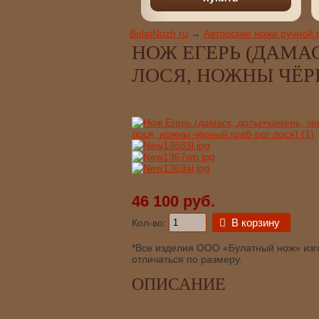
тительного дубления,
имшоу Волк)
BulatNozh.ru
→
Авторские ножи ручной 
НОЖ ЕГЕРЬ (ДАМА
ЛОСЯ, НОЖНЫ ЧЁРН
46 100 руб.
В корзину
Кол-во:
*Все изделия ООО «Булатный нож» изго
отличаться по размеру.
ОПИСАНИЕ