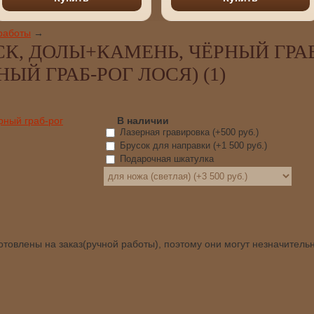
работы
→
СК, ДОЛЫ+КАМЕНЬ, ЧЁРНЫЙ ГРА
ЫЙ ГРАБ-РОГ ЛОСЯ) (1)
В наличии
Лазерная гравировка (+
500 руб.
)
Брусок для направки (+
1 500 руб.
)
Подарочная шкатулка
товлены на заказ(ручной работы), поэтому они могут незначитель