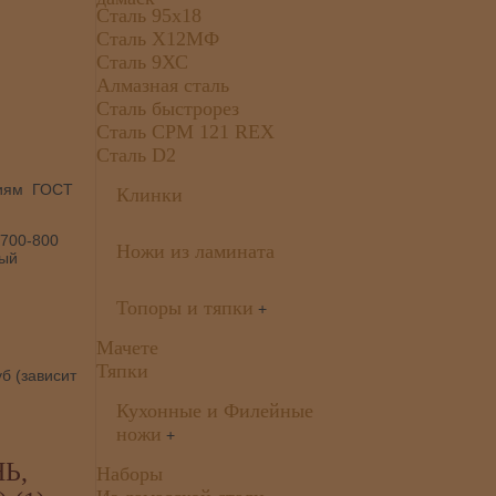
Сталь 95х18
Сталь Х12МФ
Сталь 9ХС
Алмазная сталь
Сталь быстрорез
Сталь CPM 121 REX
Сталь D2
ниям ГОСТ
Клинки
(700-800
Ножи из ламината
ный
Топоры и тяпки
+
Мачете
Тяпки
б (зависит
Кухонные и Филейные
ножи
+
Ь,
Наборы