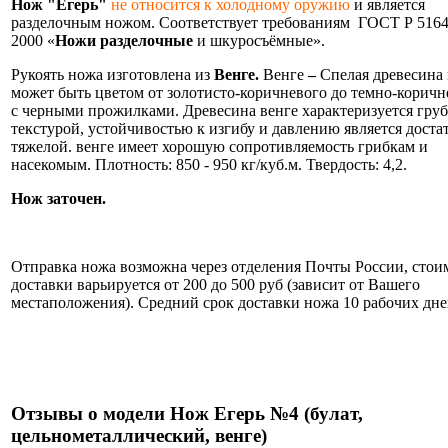
Нож "Егерь"
не относится к холодному оружию
и является
разделочным ножом. Соответствует требованиям ГОСТ Р 5164
2000 «
Ножи разделочные
и шкуросъёмные».
Рукоять ножа изготовлена из
Венге.
Венге
–
Спелая древесина 
может быть цветом от золотисто-коричневого до темно-коричн
с черными прожилками. Древесина венге характеризуется гру
текстурой, устойчивостью к изгибу и давлению является доста
тяжелой. венге имеет хорошую сопротивляемость грибкам и
насекомым. Плотность: 850 - 950 кг/куб.м. Твердость: 4,2.
Нож заточен.
Информация об оплате и доставке ножа.
Отправка ножа возможна через отделения Почты России, стои
доставки варьируется от 200 до 500 руб (зависит от Вашего
местаположения). Средний срок доставки ножа 10 рабочих дне
Нож укомплектован ножнами из натуральной кожи и
сертификатом.
Отзывы о модели Нож Егерь №4 (булат,
цельнометаллический, венге)