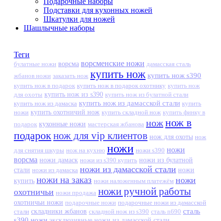
Подарочные наборы
Подставки для кухонных ножей
Шкатулки для ножей
Шашлычные наборы
Теги
ворсменские ножи
ворсма
дамасская сталь
булатные ножи
купить нож
купить нож s390
жбанов ножи
заказать нож
купить нож в подарок
купить нож в подарок охотнику
купить нож
купить нож из s390
для охоты
купить нож из булатной стали
купить нож из дамасской стали
купить нож из дамаска
купить
ножи
купить охотничий нож
купить складной нож
купить финку в
нож в
нож
кухонные ножи
подарок
мастерская жбанова
подарок
нож для vip клиентов
нож для охоты
нож
ножи
ножи
для снятия шкуры
нож на кухню
ножи s390
ворсма
ножи дамаск
ножи из s390 купить
ножи из булатной
ножи из дамасской стали
стали
ножи из дамаска
ножи
ножи на заказ
ножи
купить
ножи наложенным платежём
ножи ручной работы
охотничьи
ножи продажа
охотничьи ножи
подарочные ножи
подарочные ножи из дамасской
сталь
стали
складники жбанов
складной нож из s390
сталь n690
s390 ножи
эксклюзивные ножи из дамасской стали