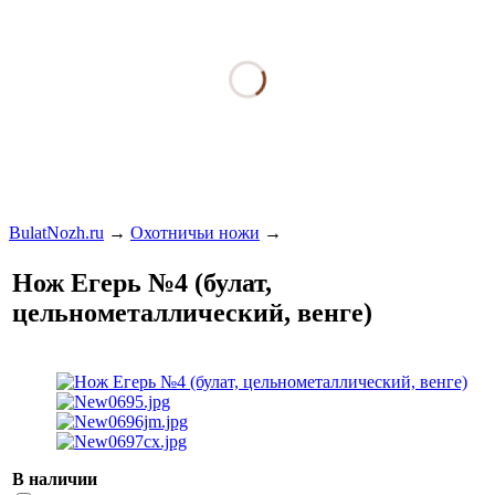
BulatNozh.ru
→
Охотничьи ножи
→
Нож Егерь №4 (булат,
цельнометаллический, венге)
В наличии