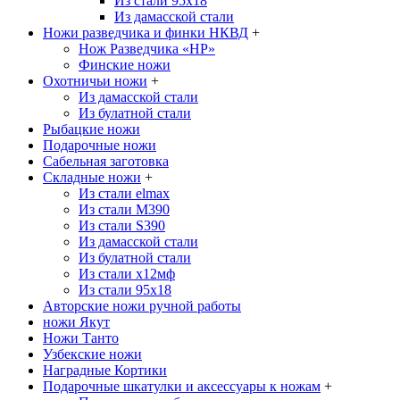
Из стали 95х18
Из дамасской стали
Ножи разведчика и финки НКВД
+
Нож Разведчика «НР»
Финские ножи
Охотничьи ножи
+
Из дамасской стали
Из булатной стали
Рыбацкие ножи
Подарочные ножи
Сабельная заготовка
Складные ножи
+
Из стали elmax
Из стали М390
Из стали S390
Из дамасской стали
Из булатной стали
Из стали х12мф
Из стали 95х18
Авторские ножи ручной работы
ножи Якут
Ножи Танто
Узбекские ножи
Наградные Кортики
Подарочные шкатулки и аксессуары к ножам
+