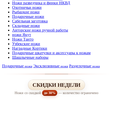
Ножи разведчика и финки НКВД
Охотничьи ножи
Рыбацкие ножи
Подарочные ножи
Сабельная заготовка
Складные ножи
Авторские ножи ручной работы
ножи Якут
Ножи Танто
Узбекские ножи
Наградные Кортики
Подарочные шкатулки и аксессуары к ножам
Шашлычные наборы
Подарочные
Эксклюзивные
Разделочные
ножи
ножи
ножи
СКИДКИ НЕДЕЛИ
Ножи со скидкой
до 30%
— количество ограничено