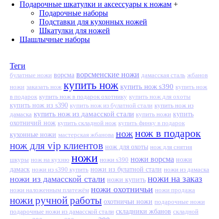
Подарочные шкатулки и аксессуары к ножам
+
Подарочные наборы
Подставки для кухонных ножей
Шкатулки для ножей
Шашлычные наборы
Теги
ворсменские ножи
ворсма
дамасская сталь
жбанов
булатные ножи
купить нож
купить нож s390
ножи
заказать нож
купить нож
в подарок
купить нож в подарок охотнику
купить нож для охоты
купить нож из s390
купить нож из
купить нож из булатной стали
купить нож из дамасской стали
дамаска
купить ножи
купить
охотничий нож
купить складной нож
купить финку в подарок
нож в подарок
нож
кухонные ножи
мастерская жбанова
нож для vip клиентов
нож для охоты
нож для снятия
ножи
ножи ворсма
шкуры
нож на кухню
ножи s390
ножи
дамаск
ножи из s390 купить
ножи из булатной стали
ножи из дамаска
ножи на заказ
ножи из дамасской стали
ножи купить
ножи охотничьи
ножи наложенным платежём
ножи продажа
ножи ручной работы
охотничьи ножи
подарочные ножи
подарочные ножи из дамасской стали
складники жбанов
складной