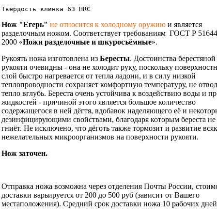
Твёрдость клинка 63 HRC
Нож "Егерь"
не относится к холодному оружию
и является
разделочным ножом. Соответствует требованиям ГОСТ Р 51644
2000 «
Ножи разделочные и шкуросъёмные
».
Рукоять ножа изготовлена из
Бересты
. Достоинства берестяной
рукояти очевидны - она не холодит руку, поскольку поверхност
слой быстро нагревается от тепла ладони, и в силу низкой
теплопроводности сохраняет комфортную температуру, не отво
тепло вглубь. Береста очень устойчива к воздействию воды и п
жидкостей - причиной этого является большое количество
содержащегося в ней дёгтя, вдобавок наделяющего её и некото
дезинфицирующими свойствами, благодаря которым береста не
гниёт. Не исключено, что дёготь также тормозит и развитие вся
нежелательных микроорганизмов на поверхности рукояти.
Нож заточен.
Информация об оплате и доставке ножа.
Отправка ножа возможна через отделения Почты России, стоим
доставки варьируется от 200 до 500 руб (зависит от Вашего
местаположения). Средний срок доставки ножа 10 рабочих дней