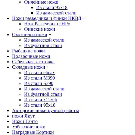
Филейные ножи
+
Из стали 95х18
Из дамасской стали
Ножи разведчика и финки НКВД
+
Нож Разведчика «НР»
Финские ножи
Охотничьи ножи
+
Из дамасской стали
Из булатной стали
Рыбацкие ножи
Подарочные ножи
Сабельная заготовка
Складные ножи
+
Из стали elmax
Из стали М390
Из стали S390
Из дамасской стали
Из булатной стали
Из стали х12мф
Из стали 95х18
Авторские ножи ручной работы
ножи Якут
Ножи Танто
Узбекские ножи
Наградные Кортики