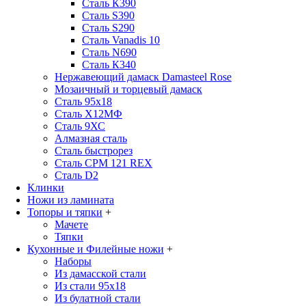
Сталь К390
Сталь S390
Сталь S290
Сталь Vanadis 10
Сталь N690
Сталь К340
Нержавеющий дамаск Damasteel Rose
Мозаичный и торцевый дамаск
Сталь 95х18
Сталь Х12МФ
Сталь 9ХС
Алмазная сталь
Сталь быстрорез
Сталь CPM 121 REX
Сталь D2
Клинки
Ножи из ламината
Топоры и тяпки
+
Мачете
Тяпки
Кухонные и Филейные ножи
+
Наборы
Из дамасской стали
Из стали 95х18
Из булатной стали