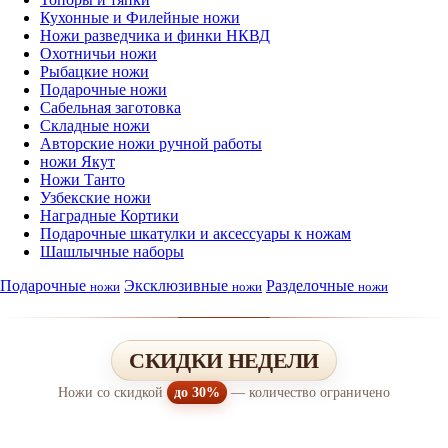
Кухонные и Филейные ножи
Ножи разведчика и финки НКВД
Охотничьи ножи
Рыбацкие ножи
Подарочные ножи
Сабельная заготовка
Складные ножи
Авторские ножи ручной работы
ножи Якут
Ножи Танто
Узбекские ножи
Наградные Кортики
Подарочные шкатулки и аксессуары к ножам
Шашлычные наборы
Подарочные
Эксклюзивные
Разделочные
ножи
ножи
ножи
СКИДКИ НЕДЕЛИ
Ножи со скидкой
до 30%
— количество ограничено