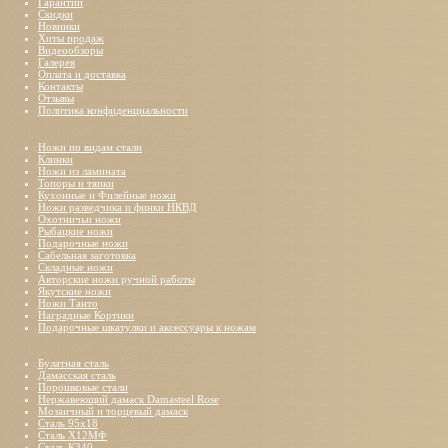
Гарантии
Скидки
Новинки
Хиты продаж
Видеообзоры
Галерея
Оплата и доставка
Контакты
Отзывы
Политика конфиденциальности
Ножи по видам стали
Клинки
Ножи из ламината
Топоры и тяпки
Кухонные и Филейные ножи
Ножи разведчика и финки НКВД
Охотничьи ножи
Рыбацкие ножи
Подарочные ножи
Сабельная заготовка
Складные ножи
Авторские ножи ручной работы
Якутские ножи
Ножи Танто
Наградные Кортики
Подарочные шкатулки и аксессуары к ножам
Булатная сталь
Дамасская сталь
Порошковые стали
Нержавеющий дамаск Damasteel Rose
Мозаичный и торцевый дамаск
Сталь 95х18
Сталь Х12МФ
Сталь К340