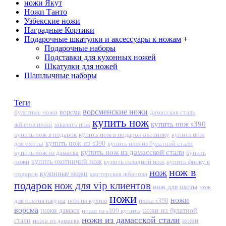
ножи Якут
Ножи Танто
Узбекские ножи
Наградные Кортики
Подарочные шкатулки и аксессуары к ножам
+
Подарочные наборы
Подставки для кухонных ножей
Шкатулки для ножей
Шашлычные наборы
Теги
ворсменские ножи
ворсма
дамасская сталь
булатные ножи
купить нож
купить нож s390
жбанов ножи
заказать нож
купить нож в подарок
купить нож в подарок охотнику
купить нож
купить нож из s390
для охоты
купить нож из булатной стали
купить нож из дамасской стали
купить нож из дамаска
купить
ножи
купить охотничий нож
купить складной нож
купить финку в
нож в
нож
кухонные ножи
подарок
мастерская жбанова
подарок
нож для vip клиентов
нож для охоты
нож
ножи
ножи
для снятия шкуры
нож на кухню
ножи s390
ворсма
ножи дамаск
ножи из s390 купить
ножи из булатной
ножи из дамасской стали
стали
ножи из дамаска
ножи