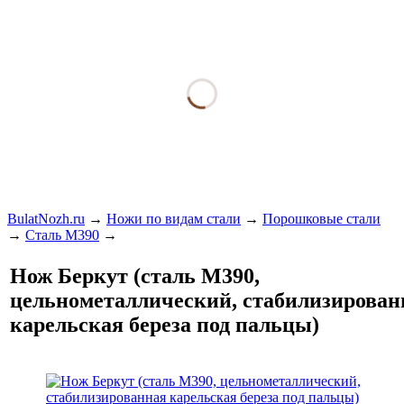
BulatNozh.ru
→
Ножи по видам стали
→
Порошковые стали
→
Сталь М390
→
Нож Беркут (сталь М390,
цельнометаллический, стабилизирован
карельская береза под пальцы)