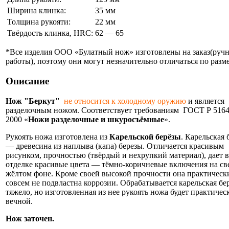
Ширина клинка:
35 мм
Толщина рукояти:
22 мм
Твёрдость клинка, HRC:
62 — 65
*Все изделия ООО «Булатный нож» изготовлены на заказ(руч
работы), поэтому они могут незначительно отличаться по разме
Описание
Нож "Беркут"
не относится к холодному оружию
и является
разделочным ножом. Соответствует требованиям ГОСТ Р 5164
2000 «
Ножи
разделочные и шкуросъёмные
».
Рукоять ножа изготовлена из
Карельской берёзы
. Карельская 
— древесина из наплыва (капа) березы. Отличается красивым
рисунком, прочностью (твёрдый и нехрупкий материал), дает в
отделке красивые цвета — тёмно-коричневые включения на св
жёлтом фоне. Кроме своей высокой прочности она практическ
совсем не подвластна коррозии. Обрабатывается карельская бе
тяжело, но изготовленная из нее рукоять ножа будет практичес
вечной.
Нож заточен.