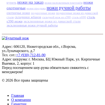
ножи на заказ
ножи
купить
ножи наложенным платежём
ножи ручной работы
охотничьи
ножи продажа
охотничьи ножи
подарочные ножи
подарочные ножи из дамасской
сталь
стали
складники жбанов
складной нож из s390
сталь n690
s390 ножи
эксклюзивные ножи из дамасской стали
эксклюзивные ножи ручной работы
Адрес: 606120, Нижегородская обл., г.Ворсма,
ул.Луначарского, д.7
Тел. сот.:
+7 (930) 712-81-90
Адрес шоурума: г. Москва, БЦ Южный Парк, ул. Кирпичные
Выемки, 2, корпус 1
Перед посещением шоу-рума обязательно свяжитесь с
менеджером!
© 2026 Все права защищены
Главная
О компании
Гарантии