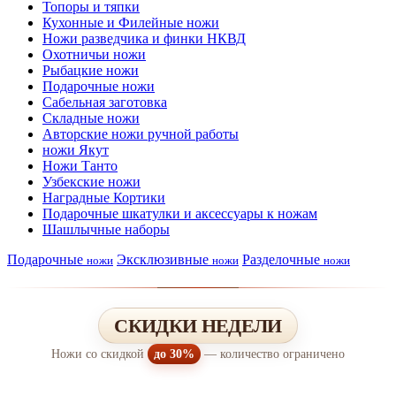
Топоры и тяпки
Кухонные и Филейные ножи
Ножи разведчика и финки НКВД
Охотничьи ножи
Рыбацкие ножи
Подарочные ножи
Сабельная заготовка
Складные ножи
Авторские ножи ручной работы
ножи Якут
Ножи Танто
Узбекские ножи
Наградные Кортики
Подарочные шкатулки и аксессуары к ножам
Шашлычные наборы
Подарочные
Эксклюзивные
Разделочные
ножи
ножи
ножи
СКИДКИ НЕДЕЛИ
Ножи со скидкой
до 30%
— количество ограничено