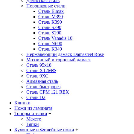
Дамасская сталь
Порошковые стали
Сталь Elmax
Сталь М390
Сталь К390
Сталь S390
Сталь S290
Сталь Vanadis 10
Сталь N690
Сталь К340
Нержавеющий дамаск Damasteel Rose
Мозаичный и торцевый дамаск
Сталь 95х18
Сталь Х12МФ
Сталь 9ХС
Алмазная сталь
Сталь быстрорез
Сталь CPM 121 REX
Сталь D2
Клинки
Ножи из ламината
Топоры и тяпки
+
Мачете
Тяпки
Кухонные и Филейные ножи
+