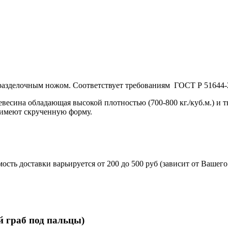
 разделочным ножом. Соответствует требованиям ГОСТ Р 51644-
ревесина обладающая высокой плотностью (700-800 кг./куб.м.) и 
а имеют скрученную форму.
сть доставки варьируется от 200 до 500 руб (зависит от Вашег
 укомплектован ножнами из натуральной кожи и сертифика
й граб под пальцы)