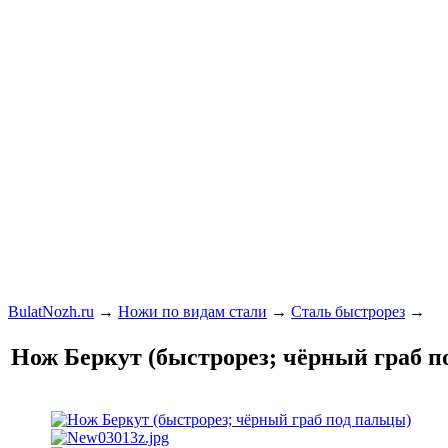
BulatNozh.ru
→
Ножи по видам стали
→
Сталь быстрорез
→
Нож Беркут (быстрорез; чёрный граб п