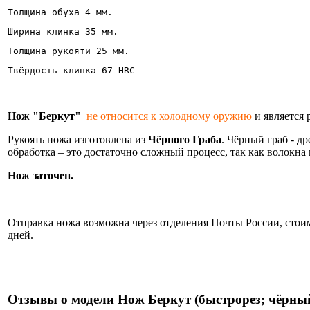
Толщина обуха 4 мм.
Ширина клинка 35 мм. 
Толщина рукояти 25 мм.
Твёрдость клинка 67 HRC       
Нож "Беркут"
не относится к холодному оружию
и является
Рукоять ножа изготовлена из
Чёрного Граба
. Чёрный граб - д
обработка – это достаточно сложный процесс, так как волокн
Нож заточен.
Информация об оплате и доставке ножа.
Отправка ножа возможна через отделения Почты России, стоимо
дней.
Нож
Отзывы о модели Нож Беркут (быстрорез; чёрны