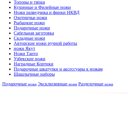
Топоры и тяпки
Кухонные и Филейные ножи
Ножи разведчика и финки НКВД
Охотничьи ножи
Рыбацкие ножи
Подарочные ножи
Сабельная заготовка
Складные ножи
Авторские ножи ручной работы
ножи Якут
Ножи Танто
Узбекские ножи
Наградные Кортики
Подарочные шкатулки и аксессуары к ножам
Шашлычные наборы
Подарочные
Эксклюзивные
Разделочные
ножи
ножи
ножи