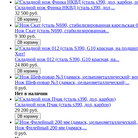
Складной нож Финка НКВД (сталь s390, дол,...
32 500 руб.
В корзину
Нож Скат (сталь N690, стабилизированная...
9 300 руб.
В корзину
Хит!
Складной нож 012 (сталь S390, G10 красная, на...
24 800 руб.
В корзину
Нож Шеф-повар №3 (дамаск, цельнометаллический;...
0 руб.
Нет в наличии
Складной нож Пчак (сталь s390, дол, карбон)
29 200 руб.
В корзину
Нож Филейный 200 мм (дамаск,...
0 руб.