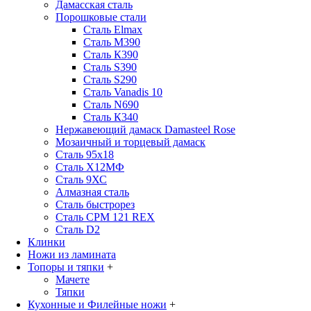
Дамасская сталь
Порошковые стали
Сталь Elmax
Сталь М390
Сталь К390
Сталь S390
Сталь S290
Сталь Vanadis 10
Сталь N690
Сталь К340
Нержавеющий дамаск Damasteel Rose
Мозаичный и торцевый дамаск
Сталь 95х18
Сталь Х12МФ
Сталь 9ХС
Алмазная сталь
Сталь быстрорез
Сталь CPM 121 REX
Сталь D2
Клинки
Ножи из ламината
Топоры и тяпки
+
Мачете
Тяпки
Кухонные и Филейные ножи
+