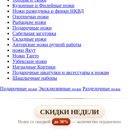
Кухонные и Филейные ножи
Ножи разведчика и финки НКВД
Охотничьи ножи
Рыбацкие ножи
Подарочные ножи
Сабельная заготовка
Складные ножи
Авторские ножи ручной работы
ножи Якут
Ножи Танто
Узбекские ножи
Наградные Кортики
Подарочные шкатулки и аксессуары к ножам
Шашлычные наборы
Подарочные
Эксклюзивные
Разделочные
ножи
ножи
ножи
СКИДКИ НЕДЕЛИ
Ножи со скидкой
до 30%
— количество ограничено