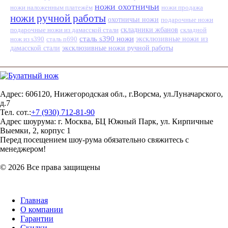
ножи охотничьи
ножи наложенным платежём
ножи продажа
ножи ручной работы
охотничьи ножи
подарочные ножи
подарочные ножи из дамасской стали
складники жбанов
складной
сталь s390 ножи
нож из s390
сталь n690
эксклюзивные ножи из
эксклюзивные ножи ручной работы
дамасской стали
Адрес: 606120, Нижегородская обл., г.Ворсма, ул.Луначарского,
д.7
Тел. сот.:
+7 (930) 712-81-90
Адрес шоурума: г. Москва, БЦ Южный Парк, ул. Кирпичные
Выемки, 2, корпус 1
Перед посещением шоу-рума обязательно свяжитесь с
менеджером!
© 2026 Все права защищены
Главная
О компании
Гарантии
Скидки