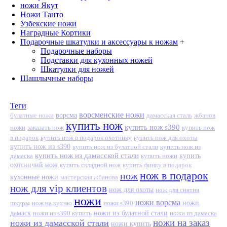
ножи Якут
Ножи Танто
Узбекские ножи
Наградные Кортики
Подарочные шкатулки и аксессуары к ножам
+
Подарочные наборы
Подставки для кухонных ножей
Шкатулки для ножей
Шашлычные наборы
Теги
ворсменские ножи
ворсма
дамасская сталь
жбанов
булатные ножи
купить нож
купить нож s390
ножи
заказать нож
купить нож
в подарок
купить нож в подарок охотнику
купить нож для охоты
купить нож из s390
купить нож из
купить нож из булатной стали
купить нож из дамасской стали
дамаска
купить ножи
купить
охотничий нож
купить складной нож
купить финку в подарок
нож в подарок
нож
кухонные ножи
мастерская жбанова
нож для vip клиентов
нож для охоты
нож для снятия
ножи
ножи ворсма
шкуры
нож на кухню
ножи s390
ножи
дамаск
ножи из s390 купить
ножи из булатной стали
ножи из дамаска
ножи на заказ
ножи из дамасской стали
ножи купить