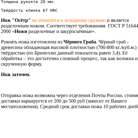
Толщина рукояти 20 мм.
Твёрдость клинка 67 HRC
Нож "Осётр"
не относится к холодному оружию
и является
разделочным ножом. Соответствует требованиям ГОСТ Р 51644
2000 «
Ножи
разделочные и шкуросъёмные».
Рукоять ножа изготовлена из
Чёрного Граба
. Чёрный граб -
древесина обладающая высокой плотностью (700-800 кг./куб.м.)
твёрдостью (по Бринеллю данный показатель равен 3,4). Её
обработка – это достаточно сложный процесс, так как волокна 
скрученную форму.
Нож заточен.
Информация об оплате и доставке ножа.
Отправка ножа возможна через отделения Почты России, стоим
доставки варьируется от 200 до 500 руб (зависит от Вашего
местаположения). Средний срок доставки ножа 10 рабочих дней
Нож укомплектован ножнами из натуральной кожи и
сертификатом.