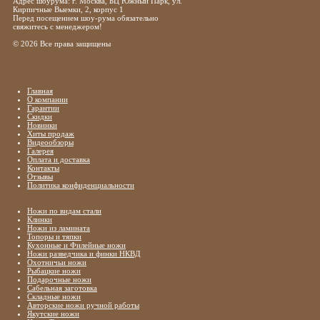
Адрес шоурума: г. Москва, БЦ Южный Парк, ул.
Кирпичные Выемки, 2, корпус 1
Перед посещением шоу-рума обязательно
свяжитесь с менеджером!
© 2026 Все права защищены
Главная
О компании
Гарантии
Скидки
Новинки
Хиты продаж
Видеообзоры
Галерея
Оплата и доставка
Контакты
Отзывы
Политика конфиденциальности
Ножи по видам стали
Клинки
Ножи из ламината
Топоры и тяпки
Кухонные и Филейные ножи
Ножи разведчика и финки НКВД
Охотничьи ножи
Рыбацкие ножи
Подарочные ножи
Сабельная заготовка
Складные ножи
Авторские ножи ручной работы
Якутские ножи