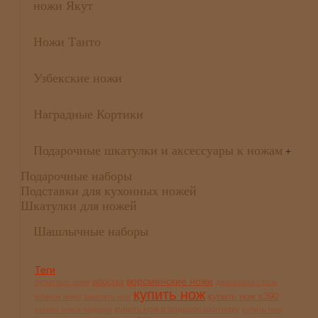
ножи Якут
Ножи Танто
Узбекские ножи
Наградные Кортики
Подарочные шкатулки и аксессуары к ножам
+
Подарочные наборы
Подставки для кухонных ножей
Шкатулки для ножей
Шашлычные наборы
Теги
ворсменские ножи
ворсма
булатные ножи
дамасская сталь
купить нож
купить нож s390
жбанов ножи
заказать нож
купить нож в подарок охотнику
купить нож в подарок
купить нож