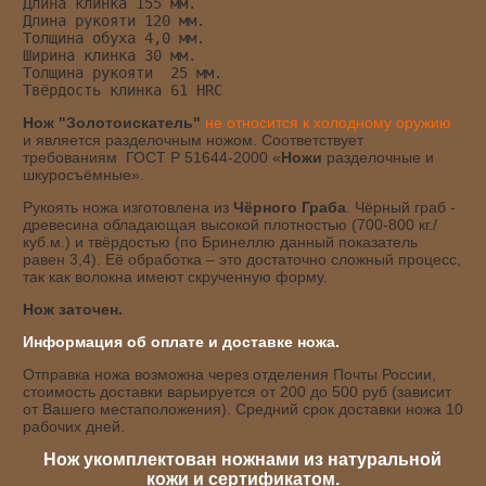
Длина клинка 155 мм.
Длина рукояти 120 мм.
Толщина обуха 4,0 мм.
Ширина клинка 30 мм.
Толщина рукояти 25 мм.
Твёрдость клинка 61 HRC
Нож "Золотоискатель"
не относится к холодному оружию
и является разделочным ножом. Соответствует
требованиям ГОСТ Р 51644-2000 «
Ножи
разделочные и
шкуросъёмные».
Рукоять ножа изготовлена из
Чёрного Граба
. Чёрный граб -
древесина обладающая высокой плотностью (700-800 кг./
куб.м.) и твёрдостью (по Бринеллю данный показатель
равен 3,4). Её обработка – это достаточно сложный процесс,
так как волокна имеют скрученную форму.
Нож заточен.
Информация об оплате и доставке ножа.
Отправка ножа возможна через отделения Почты России,
стоимость доставки варьируется от 200 до 500 руб (зависит
от Вашего местаположения). Средний срок доставки ножа 10
рабочих дней.
Нож укомплектован ножнами из натуральной
кожи и сертификатом.