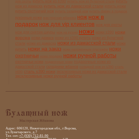
купить нож из s390
купить
для охоты
купить нож из булатной стали
купить нож из дамасской стали
нож из дамаска
купить ножи
купить охотничий нож
купить складной нож
купить финку в подарок
нож в
нож
кухонные ножи
мастерская жбанова
подарок
нож для vip клиентов
нож для охоты
ножи
ножи
нож для снятия шкуры
ножи s390
нож на кухню
ворсма
ножи дамаск
ножи из s390 купить
ножи из булатной
ножи из дамасской стали
стали
ножи из дамаска
ножи
ножи на заказ
ножи
купить
ножи наложенным платежём
ножи ручной работы
охотничьи
ножи продажа
охотничьи ножи
подарочные ножи из
подарочные ножи
дамасской стали
складники жбанов
складной нож из s390
сталь
сталь s390 ножи
эксклюзивные ножи из дамасской стали
n690
эксклюзивные ножи ручной работы
Адрес: 606120, Нижегородская обл., г.Ворсма,
ул.Луначарского, д.7
Тел. сот.:
+7 (930) 712-81-90