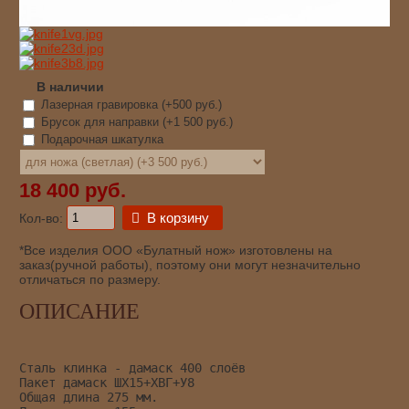
В наличии
Лазерная гравировка (+
500 руб.
)
Брусок для направки (+
1 500 руб.
)
Подарочная шкатулка
18 400 руб.
В корзину
Кол-во:
*Все изделия ООО «Булатный нож» изготовлены на
заказ(ручной работы), поэтому они могут незначительно
отличаться по размеру.
ОПИСАНИЕ
Сталь клинка - дамаск 400 слоёв
Пакет дамаск ШХ15+ХВГ+У8
Общая длина 275 мм.