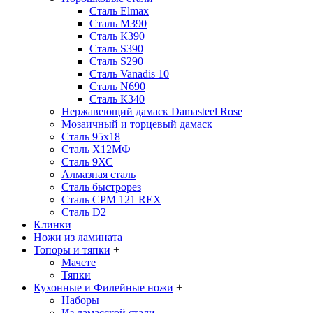
Сталь Elmax
Сталь М390
Сталь К390
Сталь S390
Сталь S290
Сталь Vanadis 10
Сталь N690
Сталь К340
Нержавеющий дамаск Damasteel Rose
Мозаичный и торцевый дамаск
Сталь 95х18
Сталь Х12МФ
Сталь 9ХС
Алмазная сталь
Сталь быстрорез
Сталь CPM 121 REX
Сталь D2
Клинки
Ножи из ламината
Топоры и тяпки
+
Мачете
Тяпки
Кухонные и Филейные ножи
+
Наборы
Из дамасской стали