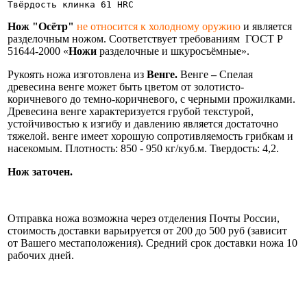
Твёрдость клинка 61 HRC
Нож "Осётр"
не относится к холодному оружию
и является
разделочным ножом. Соответствует требованиям ГОСТ Р
51644-2000 «
Ножи
разделочные и шкуросъёмные».
Рукоять ножа изготовлена из
Венге.
Венге
–
Спелая
древесина венге может быть цветом от золотисто-
коричневого до темно-коричневого, с черными прожилками.
Древесина венге характеризуется грубой текстурой,
устойчивостью к изгибу и давлению является достаточно
тяжелой. венге имеет хорошую сопротивляемость грибкам и
насекомым. Плотность: 850 - 950 кг/куб.м. Твердость: 4,2.
Нож заточен.
Информация об оплате и доставке ножа.
Отправка ножа возможна через отделения Почты России,
стоимость доставки варьируется от 200 до 500 руб (зависит
от Вашего местаположения). Средний срок доставки ножа 10
рабочих дней.
Нож укомплектован ножнами из натуральной кожи и
сертификатом.