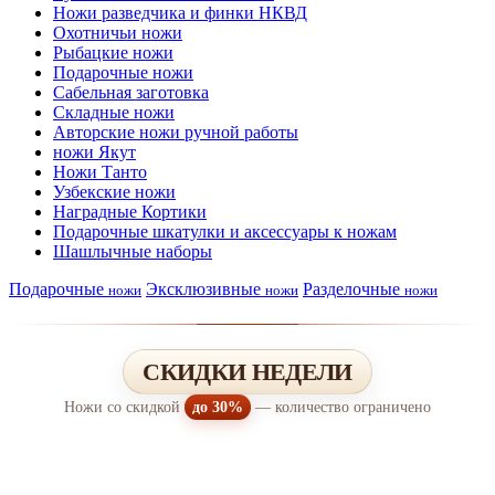
Ножи разведчика и финки НКВД
Охотничьи ножи
Рыбацкие ножи
Подарочные ножи
Сабельная заготовка
Складные ножи
Авторские ножи ручной работы
ножи Якут
Ножи Танто
Узбекские ножи
Наградные Кортики
Подарочные шкатулки и аксессуары к ножам
Шашлычные наборы
Подарочные
Эксклюзивные
Разделочные
ножи
ножи
ножи
СКИДКИ НЕДЕЛИ
Ножи со скидкой
до 30%
— количество ограничено