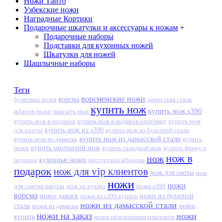
Ножи Танто
Узбекские ножи
Наградные Кортики
Подарочные шкатулки и аксессуары к ножам
+
Подарочные наборы
Подставки для кухонных ножей
Шкатулки для ножей
Шашлычные наборы
Теги
ворсменские ножи
ворсма
дамасская сталь
булатные ножи
купить нож
купить нож s390
жбанов ножи
заказать нож
купить нож в подарок
купить нож в подарок охотнику
купить нож
купить нож из s390
для охоты
купить нож из булатной стали
купить нож из дамасской стали
купить нож из дамаска
купить
ножи
купить охотничий нож
купить складной нож
купить финку в
нож в
нож
кухонные ножи
подарок
мастерская жбанова
подарок
нож для vip клиентов
нож для охоты
нож
ножи
ножи
для снятия шкуры
нож на кухню
ножи s390
ворсма
ножи дамаск
ножи из s390 купить
ножи из булатной
ножи из дамасской стали
стали
ножи из дамаска
ножи
ножи на заказ
ножи
купить
ножи наложенным платежём