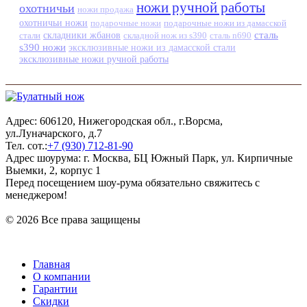
ножи ручной работы
охотничьи
ножи продажа
охотничьи ножи
подарочные ножи
подарочные ножи из дамасской
сталь
стали
складники жбанов
складной нож из s390
сталь n690
s390 ножи
эксклюзивные ножи из дамасской стали
эксклюзивные ножи ручной работы
Адрес: 606120, Нижегородская обл., г.Ворсма,
ул.Луначарского, д.7
Тел. сот.:
+7 (930) 712-81-90
Адрес шоурума: г. Москва, БЦ Южный Парк, ул. Кирпичные
Выемки, 2, корпус 1
Перед посещением шоу-рума обязательно свяжитесь с
менеджером!
© 2026 Все права защищены
Главная
О компании
Гарантии
Скидки