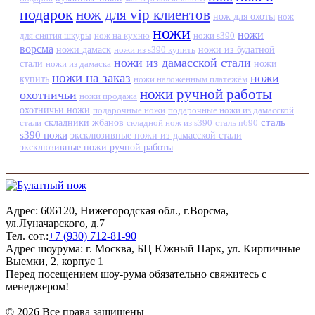
подарок
нож для vip клиентов
нож для охоты
нож
ножи
ножи
для снятия шкуры
нож на кухню
ножи s390
ворсма
ножи дамаск
ножи из s390 купить
ножи из булатной
ножи из дамасской стали
стали
ножи из дамаска
ножи
ножи на заказ
ножи
купить
ножи наложенным платежём
ножи ручной работы
охотничьи
ножи продажа
охотничьи ножи
подарочные ножи
подарочные ножи из дамасской
сталь
стали
складники жбанов
складной нож из s390
сталь n690
s390 ножи
эксклюзивные ножи из дамасской стали
эксклюзивные ножи ручной работы
Адрес: 606120, Нижегородская обл., г.Ворсма,
ул.Луначарского, д.7
Тел. сот.:
+7 (930) 712-81-90
Адрес шоурума: г. Москва, БЦ Южный Парк, ул. Кирпичные
Выемки, 2, корпус 1
Перед посещением шоу-рума обязательно свяжитесь с
менеджером!
© 2026 Все права защищены