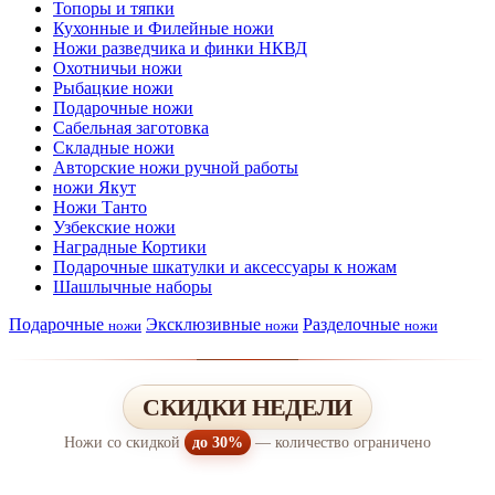
Топоры и тяпки
Кухонные и Филейные ножи
Ножи разведчика и финки НКВД
Охотничьи ножи
Рыбацкие ножи
Подарочные ножи
Сабельная заготовка
Складные ножи
Авторские ножи ручной работы
ножи Якут
Ножи Танто
Узбекские ножи
Наградные Кортики
Подарочные шкатулки и аксессуары к ножам
Шашлычные наборы
Подарочные
Эксклюзивные
Разделочные
ножи
ножи
ножи
СКИДКИ НЕДЕЛИ
Ножи со скидкой
до 30%
— количество ограничено