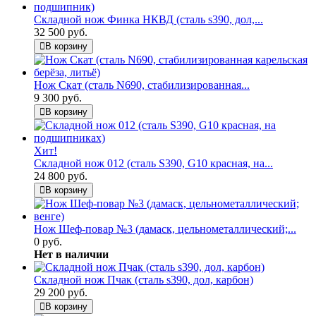
Складной нож Финка НКВД (сталь s390, дол,...
32 500 руб.
В корзину
Нож Скат (сталь N690, стабилизированная...
9 300 руб.
В корзину
Хит!
Складной нож 012 (сталь S390, G10 красная, на...
24 800 руб.
В корзину
Нож Шеф-повар №3 (дамаск, цельнометаллический;...
0 руб.
Нет в наличии
Складной нож Пчак (сталь s390, дол, карбон)
29 200 руб.
В корзину