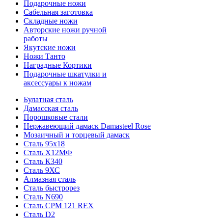
Подарочные ножи
Сабельная заготовка
Складные ножи
Авторские ножи ручной
работы
Якутские ножи
Ножи Танто
Наградные Кортики
Подарочные шкатулки и
аксессуары к ножам
Булатная сталь
Дамасская сталь
Порошковые стали
Нержавеющий дамаск Damasteel Rose
Мозаичный и торцевый дамаск
Сталь 95х18
Сталь Х12МФ
Сталь К340
Сталь 9ХС
Алмазная сталь
Сталь быстрорез
Сталь N690
Сталь CPM 121 REX
Сталь D2