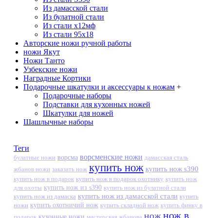
Из дамасской стали
Из булатной стали
Из стали х12мф
Из стали 95х18
Авторские ножи ручной работы
ножи Якут
Ножи Танто
Узбекские ножи
Наградные Кортики
Подарочные шкатулки и аксессуары к ножам
+
Подарочные наборы
Подставки для кухонных ножей
Шкатулки для ножей
Шашлычные наборы
Теги
ворсменские ножи
ворсма
дамасская сталь
булатные ножи
купить нож
купить нож s390
жбанов ножи
заказать нож
купить нож в подарок
купить нож в подарок охотнику
купить нож
купить нож из s390
для охоты
купить нож из булатной стали
купить нож из дамасской стали
купить нож из дамаска
купить
ножи
купить охотничий нож
купить складной нож
купить финку в
нож в
нож
кухонные ножи
подарок
мастерская жбанова