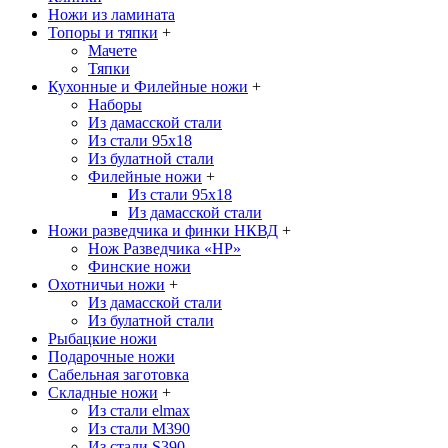
Ножи из ламината
Топоры и тяпки
+
Мачете
Тяпки
Кухонные и Филейные ножи
+
Наборы
Из дамасской стали
Из стали 95х18
Из булатной стали
Филейные ножи
+
Из стали 95х18
Из дамасской стали
Ножи разведчика и финки НКВД
+
Нож Разведчика «НР»
Финские ножи
Охотничьи ножи
+
Из дамасской стали
Из булатной стали
Рыбацкие ножи
Подарочные ножи
Сабельная заготовка
Складные ножи
+
Из стали elmax
Из стали М390
Из стали S390