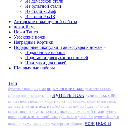
Из дамасской стали
Из булатной стали
Из стали х12мф
Из стали 95х18
Авторские ножи ручной работы
ножи Якут
Ножи Танто
Узбекские ножи
Наградные Кортики
Подарочные шкатулки и аксессуары к ножам
+
Подарочные наборы
Подставки для кухонных ножей
Шкатулки для ножей
Шашлычные наборы
Теги
ворсменские ножи
ворсма
дамасская сталь
булатные ножи
купить нож
купить нож s390
жбанов ножи
заказать нож
купить нож в подарок
купить нож в подарок охотнику
купить нож
купить нож из s390
для охоты
купить нож из булатной стали
купить нож из дамасской стали
купить нож из дамаска
купить
ножи
купить охотничий нож
купить складной нож
купить финку в
нож в
нож
кухонные ножи
подарок
мастерская жбанова