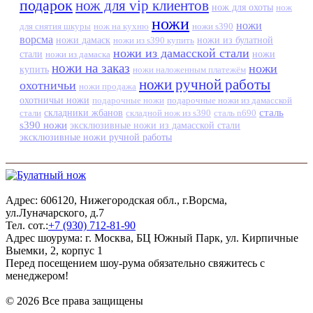
подарок
нож для vip клиентов
нож для охоты
нож
ножи
ножи
для снятия шкуры
нож на кухню
ножи s390
ворсма
ножи дамаск
ножи из s390 купить
ножи из булатной
ножи из дамасской стали
стали
ножи из дамаска
ножи
ножи на заказ
ножи
купить
ножи наложенным платежём
ножи ручной работы
охотничьи
ножи продажа
охотничьи ножи
подарочные ножи
подарочные ножи из дамасской
сталь
стали
складники жбанов
складной нож из s390
сталь n690
s390 ножи
эксклюзивные ножи из дамасской стали
эксклюзивные ножи ручной работы
Адрес: 606120, Нижегородская обл., г.Ворсма,
ул.Луначарского, д.7
Тел. сот.:
+7 (930) 712-81-90
Адрес шоурума: г. Москва, БЦ Южный Парк, ул. Кирпичные
Выемки, 2, корпус 1
Перед посещением шоу-рума обязательно свяжитесь с
менеджером!
© 2026 Все права защищены