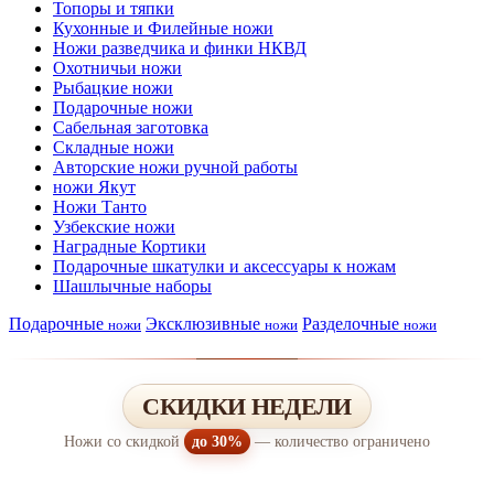
Топоры и тяпки
Кухонные и Филейные ножи
Ножи разведчика и финки НКВД
Охотничьи ножи
Рыбацкие ножи
Подарочные ножи
Сабельная заготовка
Складные ножи
Авторские ножи ручной работы
ножи Якут
Ножи Танто
Узбекские ножи
Наградные Кортики
Подарочные шкатулки и аксессуары к ножам
Шашлычные наборы
Подарочные
Эксклюзивные
Разделочные
ножи
ножи
ножи
СКИДКИ НЕДЕЛИ
Ножи со скидкой
до 30%
— количество ограничено