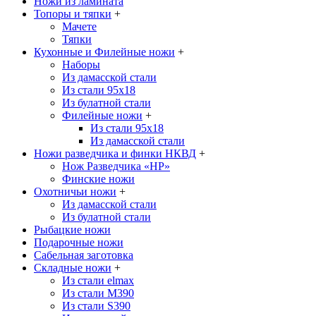
Ножи из ламината
Топоры и тяпки
+
Мачете
Тяпки
Кухонные и Филейные ножи
+
Наборы
Из дамасской стали
Из стали 95х18
Из булатной стали
Филейные ножи
+
Из стали 95х18
Из дамасской стали
Ножи разведчика и финки НКВД
+
Нож Разведчика «НР»
Финские ножи
Охотничьи ножи
+
Из дамасской стали
Из булатной стали
Рыбацкие ножи
Подарочные ножи
Сабельная заготовка
Складные ножи
+
Из стали elmax
Из стали М390
Из стали S390