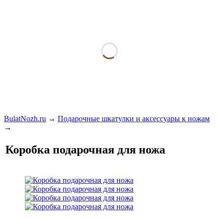
BulatNozh.ru
→
Подарочные шкатулки и аксессуары к ножам
→
Коробка подарочная для ножа