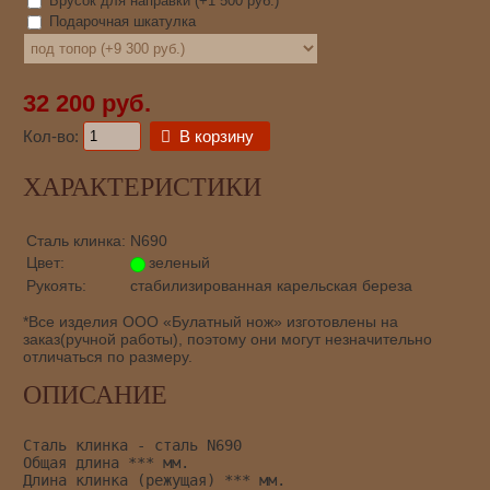
Брусок для направки (+
1 500 руб.
)
Подарочная шкатулка
32 200 руб.
Кол-во:
В корзину
ХАРАКТЕРИСТИКИ
Сталь клинка:
N690
Цвет:
зеленый
Рукоять:
стабилизированная карельская береза
*Все изделия ООО «Булатный нож» изготовлены на
заказ(ручной работы), поэтому они могут незначительно
отличаться по размеру.
ОПИСАНИЕ
Сталь клинка - сталь N690
Общая длина *** мм.
Длина клинка (режущая) *** мм.