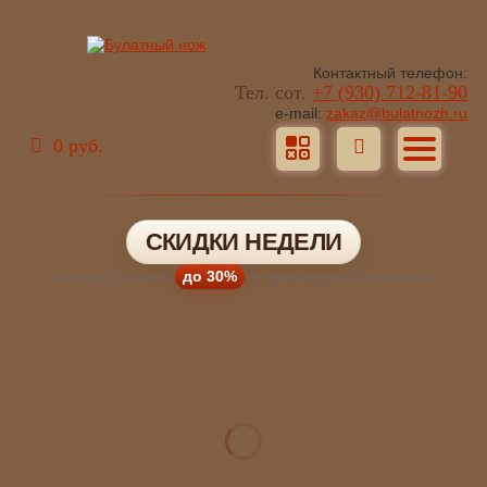
Контактный телефон:
Тел. сот.
+7 (930) 712-81-90
e-mail:
zakaz@bulatnozh.ru
0 руб.
СКИДКИ НЕДЕЛИ
Ножи со скидкой
до 30%
— количество ограничено