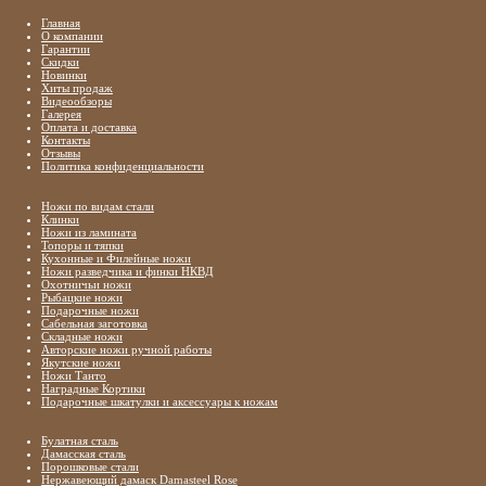
Главная
О компании
Гарантии
Скидки
Новинки
Хиты продаж
Видеообзоры
Галерея
Оплата и доставка
Контакты
Отзывы
Политика конфиденциальности
Ножи по видам стали
Клинки
Ножи из ламината
Топоры и тяпки
Кухонные и Филейные ножи
Ножи разведчика и финки НКВД
Охотничьи ножи
Рыбацкие ножи
Подарочные ножи
Сабельная заготовка
Складные ножи
Авторские ножи ручной работы
Якутские ножи
Ножи Танто
Наградные Кортики
Подарочные шкатулки и аксессуары к ножам
Булатная сталь
Дамасская сталь
Порошковые стали
Нержавеющий дамаск Damasteel Rose