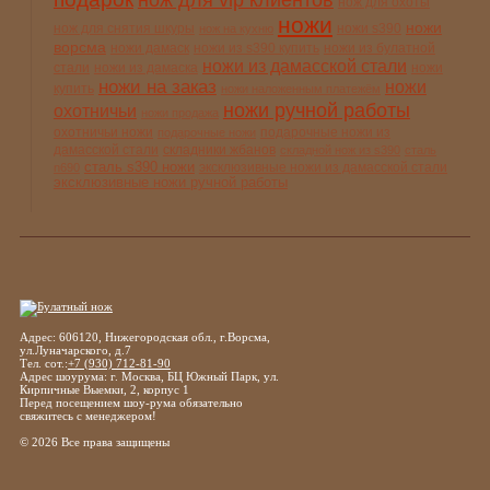
нож для vip клиентов
нож для охоты
ножи
ножи
нож для снятия шкуры
ножи s390
нож на кухню
ворсма
ножи дамаск
ножи из s390 купить
ножи из булатной
ножи из дамасской стали
стали
ножи из дамаска
ножи
ножи на заказ
ножи
купить
ножи наложенным платежём
ножи ручной работы
охотничьи
ножи продажа
охотничьи ножи
подарочные ножи из
подарочные ножи
дамасской стали
складники жбанов
складной нож из s390
сталь
сталь s390 ножи
эксклюзивные ножи из дамасской стали
n690
эксклюзивные ножи ручной работы
Адрес: 606120, Нижегородская обл., г.Ворсма,
ул.Луначарского, д.7
Тел. сот.:
+7 (930) 712-81-90
Адрес шоурума: г. Москва, БЦ Южный Парк, ул.
Кирпичные Выемки, 2, корпус 1
Перед посещением шоу-рума обязательно
свяжитесь с менеджером!
© 2026 Все права защищены