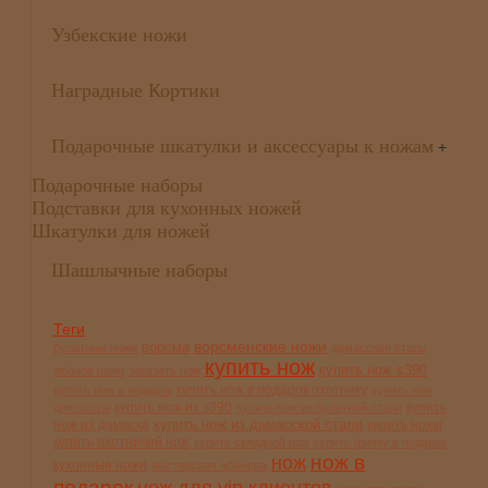
Узбекские ножи
Наградные Кортики
Подарочные шкатулки и аксессуары к ножам
+
Подарочные наборы
Подставки для кухонных ножей
Шкатулки для ножей
Шашлычные наборы
Теги
ворсменские ножи
ворсма
булатные ножи
дамасская сталь
купить нож
купить нож s390
жбанов ножи
заказать нож
купить нож в подарок охотнику
купить нож в подарок
купить нож
купить нож из s390
купить
для охоты
купить нож из булатной стали
купить нож из дамасской стали
нож из дамаска
купить ножи
купить охотничий нож
купить складной нож
купить финку в подарок
нож в
нож
кухонные ножи
мастерская жбанова
подарок