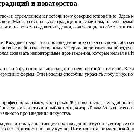
традиций и новаторства
твом и стремлением к постоянному совершенствованию. Здесь 
ковки. Мастера используют традиционные методы, передаваемые
 что позволяет создавать изделия, сочетающие в себе элегантно
ь. Каждый товар – это произведение искусства со своей собств
чиная от выбора качественных материалов до тщательной отделк
оляя создавать неповторимые произведения, которые нельзя най
ко своей функциональностью, но и невероятной эстетикой. Ка
 гармонию формы. Эти изделия способны украсить любую кухню
и профессионализмом, мастерская Жбанова предлагает удобный с
ные характеристики и выбрать тот, который вам больше всего по
кального произведения искусства.
 для готовки, а настоящие произведения искусства, которые сп
зыска и элегантности в вашу кухню. Посетив каталог мастерской