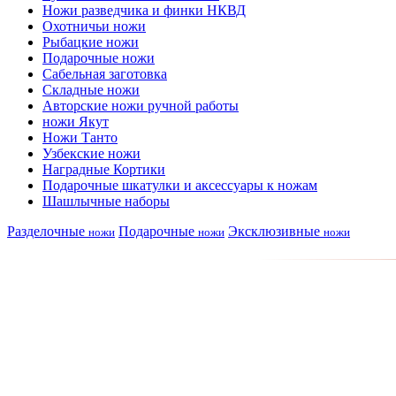
Ножи разведчика и финки НКВД
Охотничьи ножи
Рыбацкие ножи
Подарочные ножи
Сабельная заготовка
Складные ножи
Авторские ножи ручной работы
ножи Якут
Ножи Танто
Узбекские ножи
Наградные Кортики
Подарочные шкатулки и аксессуары к ножам
Шашлычные наборы
Разделочные
Подарочные
Эксклюзивные
ножи
ножи
ножи