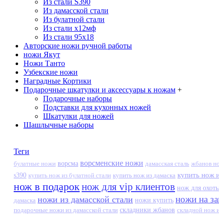
Из стали S390
Из дамасской стали
Из булатной стали
Из стали х12мф
Из стали 95х18
Авторские ножи ручной работы
ножи Якут
Ножи Танто
Узбекские ножи
Наградные Кортики
Подарочные шкатулки и аксессуары к ножам
+
Подарочные наборы
Подставки для кухонных ножей
Шкатулки для ножей
Шашлычные наборы
Теги
ворсменские ножи
ворсма
дамасская сталь
жбанов н
булатные ножи
купить нож и
s390
купить нож из дамаска
купить нож из булатной стали
нож в подарок
нож для vip клиентов
нож для охот
ножи на за
ножи из дамасской стали
дамаска
ножи купить
подарочные ножи из дамасской стали
складники жбанов
складной нож и