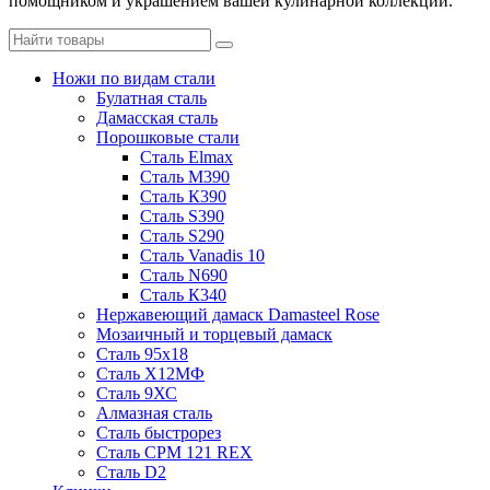
помощником и украшением вашей кулинарной коллекции.
Ножи по видам стали
Булатная сталь
Дамасская сталь
Порошковые стали
Сталь Elmax
Сталь М390
Сталь К390
Сталь S390
Сталь S290
Сталь Vanadis 10
Сталь N690
Сталь К340
Нержавеющий дамаск Damasteel Rose
Мозаичный и торцевый дамаск
Сталь 95х18
Сталь Х12МФ
Сталь 9ХС
Алмазная сталь
Сталь быстрорез
Сталь CPM 121 REX
Сталь D2