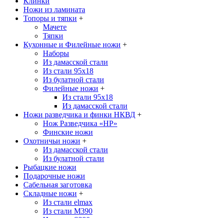
Клинки
Ножи из ламината
Топоры и тяпки
+
Мачете
Тяпки
Кухонные и Филейные ножи
+
Наборы
Из дамасской стали
Из стали 95х18
Из булатной стали
Филейные ножи
+
Из стали 95х18
Из дамасской стали
Ножи разведчика и финки НКВД
+
Нож Разведчика «НР»
Финские ножи
Охотничьи ножи
+
Из дамасской стали
Из булатной стали
Рыбацкие ножи
Подарочные ножи
Сабельная заготовка
Складные ножи
+
Из стали elmax
Из стали М390