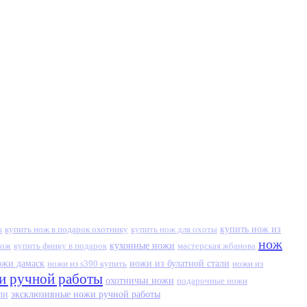
к
купить нож в подарок охотнику
купить нож из
купить нож для охоты
нож
кухонные ножи
нож
купить финку в подарок
мастерская жбанова
ожи дамаск
ножи из s390 купить
ножи из булатной стали
ножи из
и ручной работы
охотничьи ножи
подарочные ножи
эксклюзивные ножи ручной работы
ли