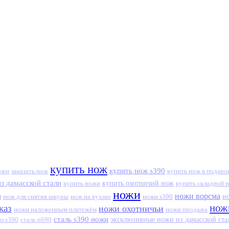
купить нож
купить нож s390
ожи
заказать нож
купить нож в подаро
з дамасской стали
купить ножи
купить охотничий нож
купить складной 
ножи
ножи ворсма
ы
нож для снятия шкуры
нож на кухню
ножи s390
н
нож
каз
ножи охотничьи
ножи наложенным платежём
ножи продажа
сталь s390 ножи
з s390
сталь n690
эксклюзивные ножи из дамасской ста