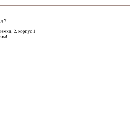
 д.7
емки, 2, корпус 1
ром!