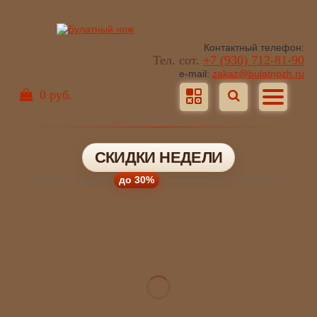
Контактный телефон:
Тел. сот.
+7 (930) 712-81-90
e-mail:
zakaz@bulatnozh.ru
0 руб.
СКИДКИ НЕДЕЛИ
Ножи со скидкой
до 30%
— количество ограничено