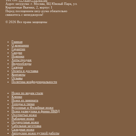
Тел. сот.:
+7 (930) 712-81-90
Адрес шоурума: г. Москва, БЦ Южный Парк, ул.
Кирпичные Выемки, 2, корпус 1
Перед посещением шоу-рума обязательно
свяжитесь с менеджером!
© 2026 Все права защищены
Главная
О компании
Гарантии
Скидки
Новинки
Хиты продаж
Видеообзоры
Галерея
Оплата и доставка
Контакты
Отзывы
Политика конфиденциальности
Ножи по видам стали
Клинки
Ножи из ламината
Топоры и тяпки
Кухонные и Филейные ножи
Ножи разведчика и финки НКВД
Охотничьи ножи
Рыбацкие ножи
Подарочные ножи
Сабельная заготовка
Складные ножи
Авторские ножи ручной работы