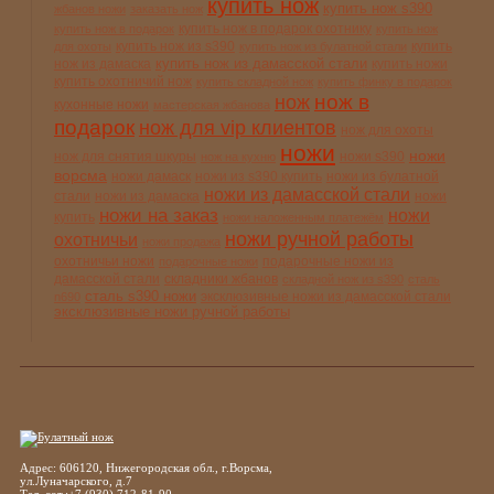
купить нож
купить нож s390
жбанов ножи
заказать нож
купить нож в подарок охотнику
купить нож в подарок
купить нож
купить нож из s390
купить
для охоты
купить нож из булатной стали
купить нож из дамасской стали
нож из дамаска
купить ножи
купить охотничий нож
купить складной нож
купить финку в подарок
нож в
нож
кухонные ножи
мастерская жбанова
подарок
нож для vip клиентов
нож для охоты
ножи
ножи
нож для снятия шкуры
ножи s390
нож на кухню
ворсма
ножи дамаск
ножи из s390 купить
ножи из булатной
ножи из дамасской стали
стали
ножи из дамаска
ножи
ножи на заказ
ножи
купить
ножи наложенным платежём
ножи ручной работы
охотничьи
ножи продажа
охотничьи ножи
подарочные ножи из
подарочные ножи
дамасской стали
складники жбанов
складной нож из s390
сталь
сталь s390 ножи
эксклюзивные ножи из дамасской стали
n690
эксклюзивные ножи ручной работы
Адрес: 606120, Нижегородская обл., г.Ворсма,
ул.Луначарского, д.7