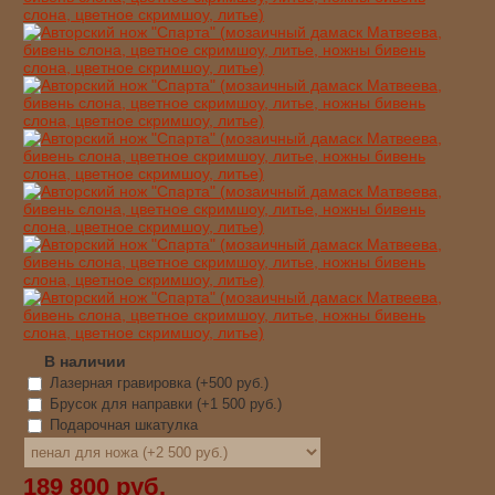
В наличии
Лазерная гравировка (+
500 руб.
)
Брусок для направки (+
1 500 руб.
)
Подарочная шкатулка
189 800 руб.