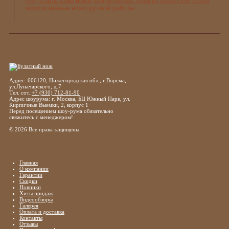
сталь s390 ножи
эксклюзивные ножи из дамасской стали
n690
эксклюзивные ножи ручной работы
Адрес: 606120, Нижегородская обл., г.Ворсма,
ул.Луначарского, д.7
Тел. сот.:
+7 (930) 712-81-90
Адрес шоурума: г. Москва, БЦ Южный Парк, ул.
Кирпичные Выемки, 2, корпус 1
Перед посещением шоу-рума обязательно
свяжитесь с менеджером!
© 2026 Все права защищены
Главная
О компании
Гарантии
Скидки
Новинки
Хиты продаж
Видеообзоры
Галерея
Оплата и доставка
Контакты
Отзывы