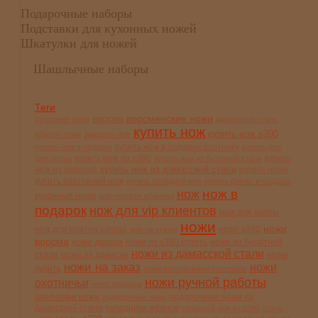
Подарочные наборы
Подставки для кухонных ножей
Шкатулки для ножей
Шашлычные наборы
Теги
ворсменские ножи
ворсма
булатные ножи
дамасская сталь
купить нож
купить нож s390
жбанов ножи
заказать нож
купить нож в подарок охотнику
купить нож в подарок
купить нож
купить нож из s390
купить
для охоты
купить нож из булатной стали
купить нож из дамасской стали
нож из дамаска
купить ножи
купить охотничий нож
купить складной нож
купить финку в подарок
нож в
нож
кухонные ножи
мастерская жбанова
подарок
нож для vip клиентов
нож для охоты
ножи
ножи
нож для снятия шкуры
ножи s390
нож на кухню
ворсма
ножи дамаск
ножи из s390 купить
ножи из булатной
ножи из дамасской стали
стали
ножи из дамаска
ножи
ножи на заказ
ножи
купить
ножи наложенным платежём
ножи ручной работы
охотничьи
ножи продажа
охотничьи ножи
подарочные ножи из
подарочные ножи
дамасской стали
складники жбанов
складной нож из s390
сталь