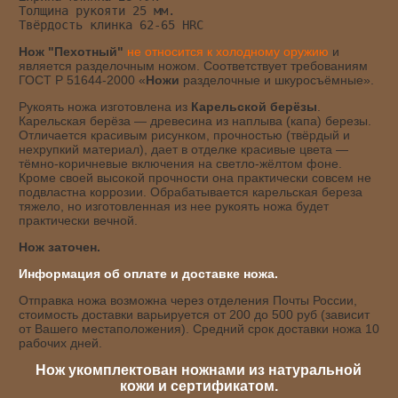
Толщина рукояти 25 мм.
Твёрдость клинка 62-65 HRC
Нож "Пехотный"
не относится к холодному оружию
и
является разделочным ножом. Соответствует требованиям
ГОСТ Р 51644-2000 «
Ножи
разделочные и шкуросъёмные».
Рукоять ножа изготовлена из
Карельской берёзы
.
Карельская берёза — древесина из наплыва (капа) березы.
Отличается красивым рисунком, прочностью (твёрдый и
нехрупкий материал), дает в отделке красивые цвета —
тёмно-коричневые включения на светло-жёлтом фоне.
Кроме своей высокой прочности она практически совсем не
подвластна коррозии. Обрабатывается карельская береза
тяжело, но изготовленная из нее рукоять ножа будет
практически вечной.
Нож заточен.
Информация об оплате и доставке ножа.
Отправка ножа возможна через отделения Почты России,
стоимость доставки варьируется от 200 до 500 руб (зависит
от Вашего местаположения). Средний срок доставки ножа 10
рабочих дней.
Нож укомплектован ножнами из натуральной
кожи и сертификатом.