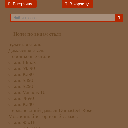
В корзину
В корзину
Ножи по видам стали
Булатная сталь
Дамасская сталь
Порошковые стали
Сталь Elmax
Сталь М390
Сталь К390
Сталь S390
Сталь S290
Сталь Vanadis 10
Сталь N690
Сталь К340
Нержавеющий дамаск Damasteel Rose
Мозаичный и торцевый дамаск
Сталь 95х18