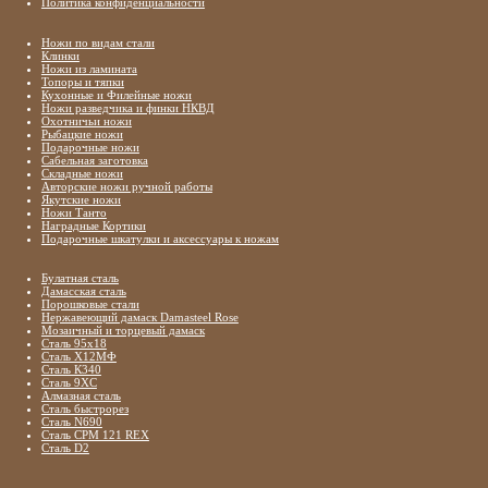
Политика конфиденциальности
Ножи по видам стали
Клинки
Ножи из ламината
Топоры и тяпки
Кухонные и Филейные ножи
Ножи разведчика и финки НКВД
Охотничьи ножи
Рыбацкие ножи
Подарочные ножи
Сабельная заготовка
Складные ножи
Авторские ножи ручной работы
Якутские ножи
Ножи Танто
Наградные Кортики
Подарочные шкатулки и аксессуары к ножам
Булатная сталь
Дамасская сталь
Порошковые стали
Нержавеющий дамаск Damasteel Rose
Мозаичный и торцевый дамаск
Сталь 95х18
Сталь Х12МФ
Сталь К340
Сталь 9ХС
Алмазная сталь
Сталь быстрорез
Сталь N690
Сталь CPM 121 REX
Сталь D2