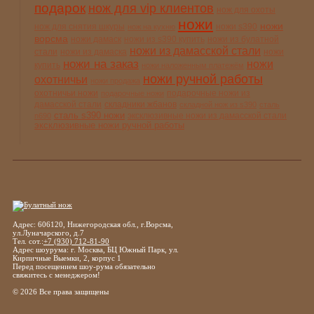
подарок
нож для vip клиентов
нож для охоты
ножи
ножи
нож для снятия шкуры
ножи s390
нож на кухню
ворсма
ножи дамаск
ножи из s390 купить
ножи из булатной
ножи из дамасской стали
стали
ножи из дамаска
ножи
ножи на заказ
ножи
купить
ножи наложенным платежём
ножи ручной работы
охотничьи
ножи продажа
охотничьи ножи
подарочные ножи из
подарочные ножи
дамасской стали
складники жбанов
складной нож из s390
сталь
сталь s390 ножи
эксклюзивные ножи из дамасской стали
n690
эксклюзивные ножи ручной работы
Адрес: 606120, Нижегородская обл., г.Ворсма,
ул.Луначарского, д.7
Тел. сот.:
+7 (930) 712-81-90
Адрес шоурума: г. Москва, БЦ Южный Парк, ул.
Кирпичные Выемки, 2, корпус 1
Перед посещением шоу-рума обязательно
свяжитесь с менеджером!
© 2026 Все права защищены