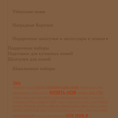
Узбекские ножи
Наградные Кортики
Подарочные шкатулки и аксессуары к ножам
+
Подарочные наборы
Подставки для кухонных ножей
Шкатулки для ножей
Шашлычные наборы
Теги
ворсменские ножи
ворсма
булатные ножи
дамасская сталь
купить нож
купить нож s390
жбанов ножи
заказать нож
купить нож в подарок охотнику
купить нож в подарок
купить нож
купить нож из s390
купить
для охоты
купить нож из булатной стали
купить нож из дамасской стали
нож из дамаска
купить ножи
купить охотничий нож
купить складной нож
купить финку в подарок
нож в
нож
кухонные ножи
мастерская жбанова