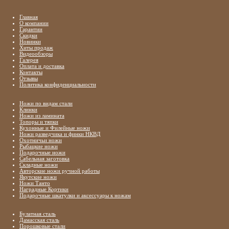
Главная
О компании
Гарантии
Скидки
Новинки
Хиты продаж
Видеообзоры
Галерея
Оплата и доставка
Контакты
Отзывы
Политика конфиденциальности
Ножи по видам стали
Клинки
Ножи из ламината
Топоры и тяпки
Кухонные и Филейные ножи
Ножи разведчика и финки НКВД
Охотничьи ножи
Рыбацкие ножи
Подарочные ножи
Сабельная заготовка
Складные ножи
Авторские ножи ручной работы
Якутские ножи
Ножи Танто
Наградные Кортики
Подарочные шкатулки и аксессуары к ножам
Булатная сталь
Дамасская сталь
Порошковые стали