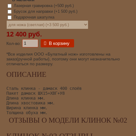
Лазерная гравировка (+
500 руб.
)
Брусок для направки (+
1 500 руб.
)
Подарочная шкатулка
12 400 руб.
В корзину
Кол-во:
*Все изделия ООО «Булатный нож» изготовлены на
заказ(ручной работы), поэтому они могут незначительно
отличаться по размеру.
ОПИСАНИЕ
Сталь клинка - дамаск 400 слоёв
Пакет дамаск ШХ15+ХВГ+У8
Длина клинка мм.
Длина хвостовика мм.
Ширина клинка мм.
Толщина обуха мм.
ОТЗЫВЫ О МОДЕЛИ КЛИНОК №02